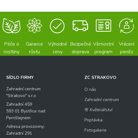
Péče o
Garance
Výhodné
Bezpečná
Věrnostní
Vrácení
rostliny
růstu
ceny
doprava
program
peněz
SÍDLO FIRMY
ZC STRAKOVO
Zahradní centrum
O nás
"Strakovo" s.r.o
Zahradní centrum
Zahradní 459
🌸 Květinářství
593 01 Bystřice nad
Pernštejnem
Poptávka
Adresa provozovny:
Fotogalerie
Zahradní 291