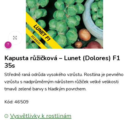
Klikněte pro zvětšení
?
Kapusta růžičková – Lunet (Dolores) F1
35s
Středně raná odrůda vysokého vzrůstu. Rostlina je pevného
vzrůstu s nadprůměrným nárůstem růžiček velké velikosti
tmavě zelené barvy s hladkým povrchem.
Kód: 46509
Vysvětlivky k rostlinám