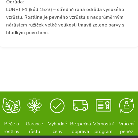
Odrůda:
LUNET F1 (kód 1523)
– středně raná odrůda vysokého
vzrůstu. Rostlina je pevného vzrůstu s nadprůměrným
nárůstem růžiček velké velikosti tmavě zelené barvy s
hladkým povrchem.
Péče o
Garance
Výhodné
Bezpečná
Věrnostní
Vrácení
rostliny
růstu
ceny
doprava
program
peněz