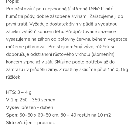
Popis:
Pro pěstování jsou nejvhodnější středně těžké hlinité
humózní půdy, dobře zásobené živinami. Zařazujeme ji do
první tratě. Vyžaduje dostatek živin v půdě a vydatnou
zálivku, zvláště koncem léta. Předpěstované sazenice
vysazujeme na záhon od poloviny června, během vegetace
můžeme přihrnovat. Pro stejnoměrný vývoj růžiček se
doporučuje odstranění růstového vrcholu (ulomením)
koncem srpna až v září. Sklízíme podle potřeby až do
zámrazu i v průběhu zimy. Z rostliny sklidíme přibližně 0,3 kg
růžiček
HTS
: 3 – 4 g
V 1 g
: 250 - 350 semen
Výsev
: březen - duben
Spon
: 60–50 x 60–50 cm, 30 – 40 rostlin na 10 m2
Sklizeň
: říjen – prosinec