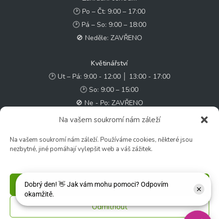
🕑 Po – Čt: 9:00 – 17:00
🕑 Pá – So: 9:00 – 18:00
🚫 Neděle: ZAVŘENO
Květinářství
🕑 Ut – Pá: 9:00 - 12:00 │ 13:00 - 17:00
🕑 So: 9:00 – 15:00
🚫 Ne - Po: ZAVŘENO
Na vašem soukromí nám záleží
Rychlý kontakt:
Na vašem soukromí nám záleží. Používáme cookies, některé jsou
✉️ e-shop@zcstrakovo.cz
nezbytné, jiné pomáhají vylepšit web a váš zážitek.
Sledujte nás:
Příjmout
Odmítnout