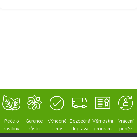
Péče o
Garance
Výhodné
Bezpečná
Věrnostní
Vrácení
rostliny
růstu
ceny
doprava
program
peněz