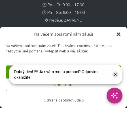
🕑 Po – Čt: 9:00 – 17:00
🕑 Pá – So: 9:00 – 18:00
🚫 Neděle: ZAVŘENO
Na vašem soukromí nám záleží
Květinářství
🕑 Ut – Pá: 9:00 - 12:00 │ 13:00 - 17:00
Na vašem soukromí nám záleží. Používáme cookies, některé jsou
🕑 So: 9:00 – 15:00
nezbytné, jiné pomáhají vylepšit web a váš zážitek.
🚫 Ne - Po: ZAVŘENO
Příjmout
Rychlý kontakt:
✉️ e-shop@zcstrakovo.cz
Odmítnout
Sledujte nás:
Ochrana osobních údajů
© 2026 Zahradní centrum "Strakovo" s.r.o. – Všechna práva vyhrazena. |