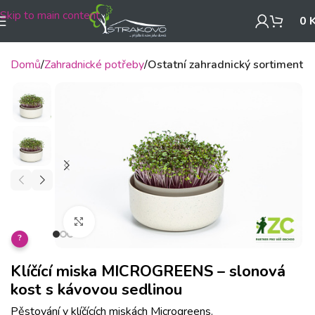
Skip to main content
0
Domů
Zahradnické potřeby
Ostatní zahradnický sortiment
Klikněte pro zvětšení
?
Klíčící miska MICROGREENS – slonová
kost s kávovou sedlinou
Pěstování v klíčících miskách Microgreens.