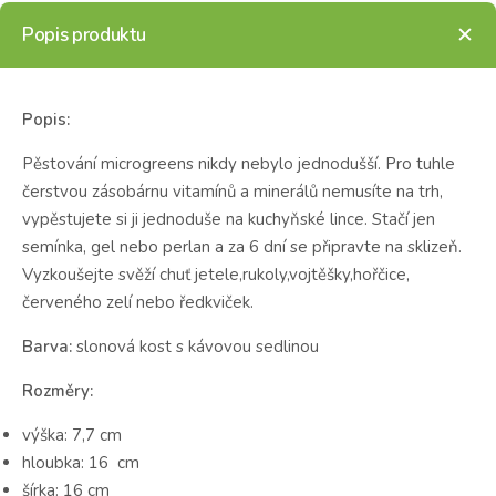
Popis produktu
Popis:
Pěstování microgreens nikdy nebylo jednodušší. Pro tuhle
čerstvou zásobárnu vitamínů a minerálů nemusíte na trh,
vypěstujete si ji jednoduše na kuchyňské lince. Stačí jen
semínka, gel nebo perlan a za 6 dní se připravte na sklizeň.
Vyzkoušejte svěží chuť jetele,rukoly,vojtěšky,hořčice,
červeného zelí nebo ředkviček.
Barva:
slonová kost s kávovou sedlinou
Rozměry:
výška: 7,7 cm
hloubka: 16 cm
šírka: 16 cm