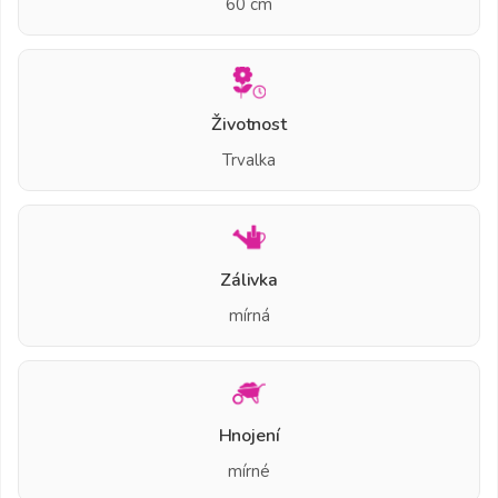
60 cm
Životnost
Trvalka
Zálivka
mírná
Hnojení
mírné