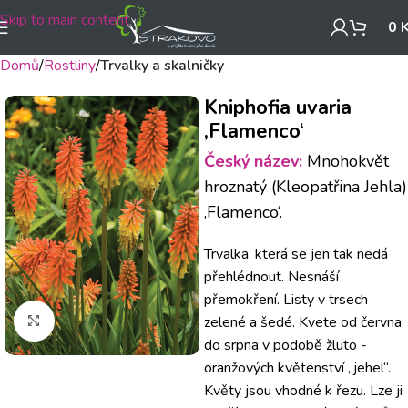
Skip to main content
0
Domů
Rostliny
Trvalky a skalničky
Kniphofia uvaria
‚Flamenco‘
Český název:
Mnohokvět
hroznatý (Kleopatřina Jehla)
‚Flamenco‘.
Trvalka, která se jen tak nedá
přehlédnout. Nesnáší
přemokření. Listy v trsech
Klikněte pro zvětšení
zelené a šedé. Kvete od června
do srpna v podobě žluto -
oranžových květenství „jehel“.
Květy jsou vhodné k řezu. Lze ji