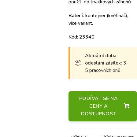
použít do trvalkových záhonů.
Balení:
kontejner (květináč),
více variant.
Kód: 23340
Aktuální doba
odeslání zásilek:
3-
5 pracovních dnů
PODÍVAT SE NA
CENY A
DOSTUPNOST
Přidat k
Přidat na seznam