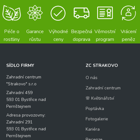
Péče o
Garance
Výhodné
Bezpečná
Věrnostní
Vrácení
rostliny
růstu
ceny
doprava
program
peněz
SÍDLO FIRMY
ZC STRAKOVO
Zahradní centrum
O nás
"Strakovo" s.r.o
Zahradní centrum
Zahradní 459
🌸 Květinářství
593 01 Bystřice nad
Pernštejnem
Poptávka
Adresa provozovny:
Fotogalerie
Zahradní 291
593 01 Bystřice nad
Kariéra
Pernštejnem
Recenze