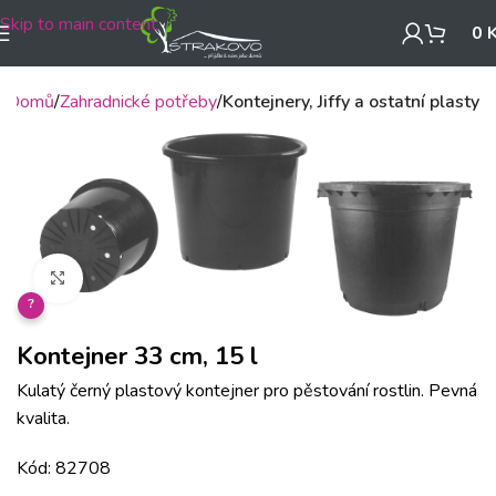
Skip to main content
0
Domů
Zahradnické potřeby
Kontejnery, Jiffy a ostatní plasty
Klikněte pro zvětšení
?
Kontejner 33 cm, 15 l
Kulatý černý plastový kontejner pro pěstování rostlin. Pevná
kvalita.
Kód: 82708