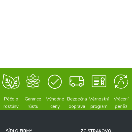
Péče o
Garance
Výhodné
Bezpečná
Věrnostní
Vrácení
rostliny
růstu
ceny
doprava
program
peněz
SÍDLO FIRMY
ZC STRAKOVO