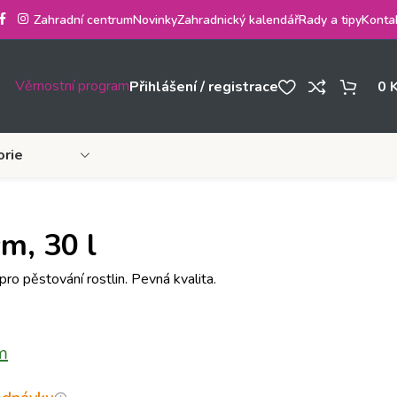
Zahradní centrum
Novinky
Zahradnický kalendář
Rady a tipy
Konta
Věrnostní program
Přihlášení / registrace
0
orie
m, 30 l
ro pěstování rostlin. Pevná kvalita.
m