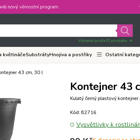
vili nový
věrnostní program
.
Vyhledat podle ID produktu
a květináče
Substráty
Hnojiva a postřiky
Ostatní kateg
ontejner 43 cm, 30 l
Kontejner 43 c
Kulatý černý plastový kontejner p
Kód: 82716
Vysvětlivky k rostliná