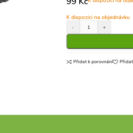
99
Kč
K dispozici na ob
K dispozici na objednávku
Přidat k porovnání
Přida