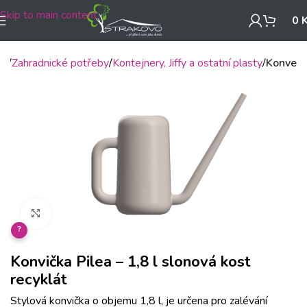
Skip to main content
0
mů
Zahradnické potřeby
Kontejnery, Jiffy a ostatní plasty
Konve
Klikněte pro zvětšení
?
Konvička Pilea – 1,8 l slonová kost
recyklát
Stylová konvička o objemu 1,8 l, je určena pro zalévání