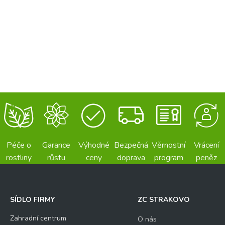
Péče o
Garance
Výhodné
Bezpečná
Věrnostní
Vrácení
rostliny
růstu
ceny
doprava
program
peněz
SÍDLO FIRMY
ZC STRAKOVO
Zahradní centrum
O nás