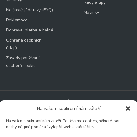
Rady a tipy
Nejčastější dotazy (FAQ)
Novinky
Reklamace
Doprava, platba a balné
Ochrana osobních
údajů
Zásady používání
souborů cookie
Zahradní centrum
Na vašem soukromí nám záleží
🕑 Po – Čt: 9:00 – 17:00
🕑 Pá – So: 9:00 – 18:00
Na vašem soukromí nám záleží. Používáme cookies, některé jsou
🚫 Neděle: ZAVŘENO
nezbytné, jiné pomáhají vylepšit web a váš zážitek.