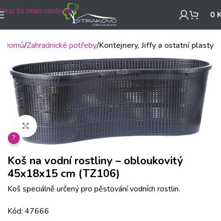
Skip to main content
0
Domů
Zahradnické potřeby
Kontejnery, Jiffy a ostatní plasty
Klikněte pro zvětšení
?
Koš na vodní rostliny – obloukovitý
45x18x15 cm (TZ106)
Koš speciálně určený pro pěstování vodních rostlin.
Kód: 47666