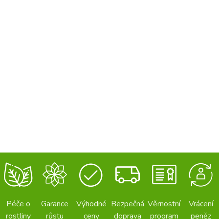
Péče o
Garance
Výhodné
Bezpečná
Věrnostní
Vrácení
rostliny
růstu
ceny
doprava
program
peněz