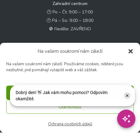
Zahradní centrum
🕑 Po – Čt: 9:00 – 17:00
🕑 Pá – So: 9:00 – 18:00
🚫 Neděle: ZAVŘENO
Květinářství
Na vašem soukromí nám záleží
🕑 Ut – Pá: 9:00 - 12:00 │ 13:00 - 17:00
🕑 So: 9:00 – 15:00
Na vašem soukromí nám záleží. Používáme cookies, některé jsou
nezbytné, jiné pomáhají vylepšit web a váš zážitek.
🚫 Ne - Po: ZAVŘENO
Rychlý kontakt:
Příjmout
✉️ e-shop@zcstrakovo.cz
Odmítnout
Sledujte nás:
Ochrana osobních údajů