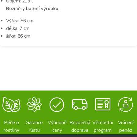
Objem: 219 l
Rozměry balení výrobku:
Výška: 56 cm
délka: 7 cm
šířka: 56 cm
Péče o
Garance
Výhodné
Bezpečná
Věrnostní
Vrácení
rostliny
růstu
ceny
doprava
program
peněz