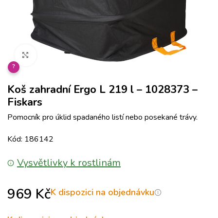
Klikněte pro zvětšení
?
Koš zahradní Ergo L 219 l – 1028373 –
Fiskars
Pomocník pro úklid spadaného listí nebo posekané trávy.
Kód: 186142
Vysvětlivky k rostlinám
969
Kč
K dispozici na objednávku