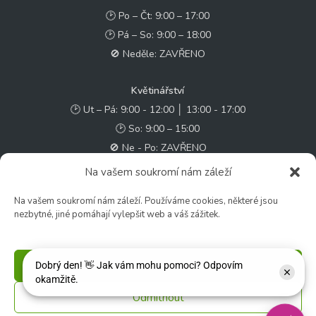
🕑 Po – Čt: 9:00 – 17:00
🕑 Pá – So: 9:00 – 18:00
🚫 Neděle: ZAVŘENO
Květinářství
🕑 Ut – Pá: 9:00 - 12:00 │ 13:00 - 17:00
🕑 So: 9:00 – 15:00
🚫 Ne - Po: ZAVŘENO
Na vašem soukromí nám záleží
Rychlý kontakt:
Na vašem soukromí nám záleží. Používáme cookies, některé jsou
✉️ e-shop@zcstrakovo.cz
nezbytné, jiné pomáhají vylepšit web a váš zážitek.
Sledujte nás:
Příjmout
Odmítnout