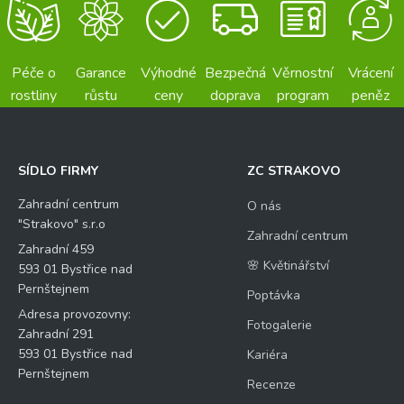
Péče o
Garance
Výhodné
Bezpečná
Věrnostní
Vrácení
rostliny
růstu
ceny
doprava
program
peněz
SÍDLO FIRMY
ZC STRAKOVO
Zahradní centrum
O nás
"Strakovo" s.r.o
Zahradní centrum
Zahradní 459
🌸 Květinářství
593 01 Bystřice nad
Pernštejnem
Poptávka
Adresa provozovny:
Fotogalerie
Zahradní 291
593 01 Bystřice nad
Kariéra
Pernštejnem
Recenze