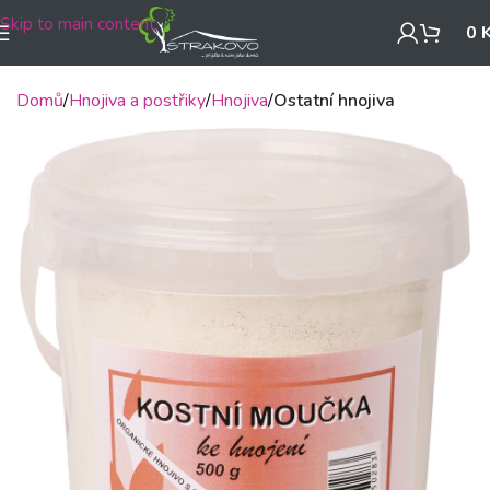
Skip to main content
0
Domů
Hnojiva a postřiky
Hnojiva
Ostatní hnojiva