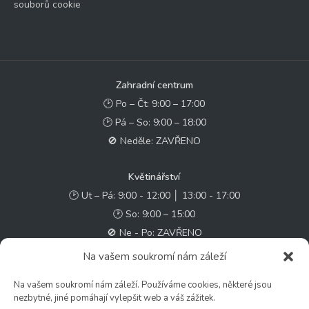
souborů cookie
Zahradní centrum
🕑 Po – Čt: 9:00 – 17:00
🕑 Pá – So: 9:00 – 18:00
🚫 Neděle: ZAVŘENO
Květinářství
🕑 Ut – Pá: 9:00 - 12:00 │ 13:00 - 17:00
🕑 So: 9:00 – 15:00
🚫 Ne - Po: ZAVŘENO
Na vašem soukromí nám záleží
Rychlý kontakt:
Na vašem soukromí nám záleží. Používáme cookies, některé jsou
✉️ e-shop@zcstrakovo.cz
nezbytné, jiné pomáhají vylepšit web a váš zážitek.