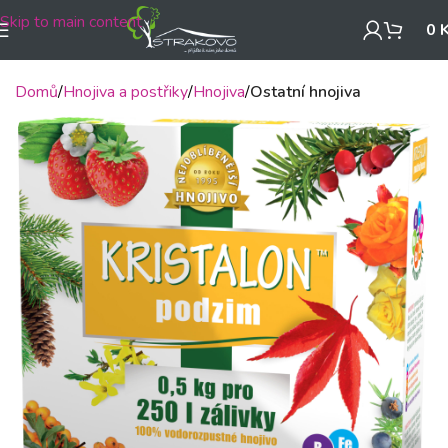
Skip to main content
0
Domů
Hnojiva a postřiky
Hnojiva
Ostatní hnojiva