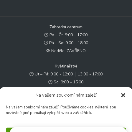
Zahradní centrum
🕑 Po – Čt: 9:00 – 17:00
🕑 Pá – So: 9:00 – 18:00
🚫 Neděle: ZAVŘENO
Květinářství
🕑 Ut – Pá: 9:00 - 12:00 │ 13:00 - 17:00
🕑 So: 9:00 – 15:00
🚫 Ne - Po: ZAVŘENO
Na vašem soukromí nám záleží
Rychlý kontakt:
Na vašem soukromí nám záleží. Používáme cookies, některé jsou
nezbytné, jiné pomáhají vylepšit web a váš zážitek.
✉️ e-shop@zcstrakovo.cz
Sledujte nás: