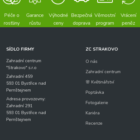
Péče o
Garance
Výhodné
Bezpečná
Věrnostní
Vrácení
rostliny
růstu
ceny
doprava
program
peněz
SÍDLO FIRMY
ZC STRAKOVO
Zahradní centrum
O nás
"Strakovo" s.r.o
Zahradní centrum
Zahradní 459
🌸 Květinářství
593 01 Bystřice nad
Pernštejnem
Poptávka
Adresa provozovny:
Fotogalerie
Zahradní 291
593 01 Bystřice nad
Kariéra
Pernštejnem
Recenze