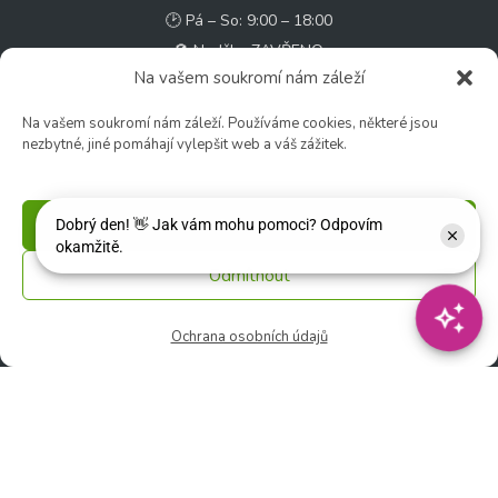
🕑 Pá – So: 9:00 – 18:00
🚫 Neděle: ZAVŘENO
Na vašem soukromí nám záleží
Květinářství
Na vašem soukromí nám záleží. Používáme cookies, některé jsou
🕑 Ut – Pá: 9:00 - 12:00 │ 13:00 - 17:00
nezbytné, jiné pomáhají vylepšit web a váš zážitek.
🕑 So: 9:00 – 15:00
🚫 Ne - Po: ZAVŘENO
Příjmout
Rychlý kontakt:
Odmítnout
✉️ e-shop@zcstrakovo.cz
Ochrana osobních údajů
Sledujte nás:
© 2026 Zahradní centrum "Strakovo" s.r.o. – Všechna práva vyhrazena. |
Vytvořilo
inetio s. r. o.