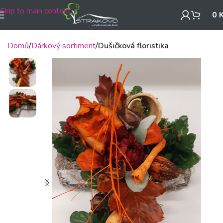
Skip to main content
0
Domů
Dárkový sortiment
Dušičková floristika