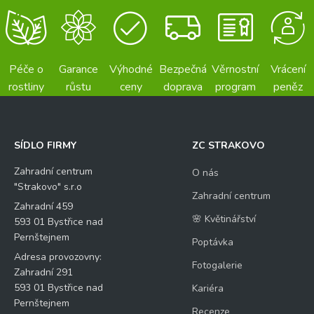
Péče o
Garance
Výhodné
Bezpečná
Věrnostní
Vrácení
rostliny
růstu
ceny
doprava
program
peněz
SÍDLO FIRMY
ZC STRAKOVO
Zahradní centrum
O nás
"Strakovo" s.r.o
Zahradní centrum
Zahradní 459
🌸 Květinářství
593 01 Bystřice nad
Pernštejnem
Poptávka
Adresa provozovny:
Fotogalerie
Zahradní 291
593 01 Bystřice nad
Kariéra
Pernštejnem
Recenze