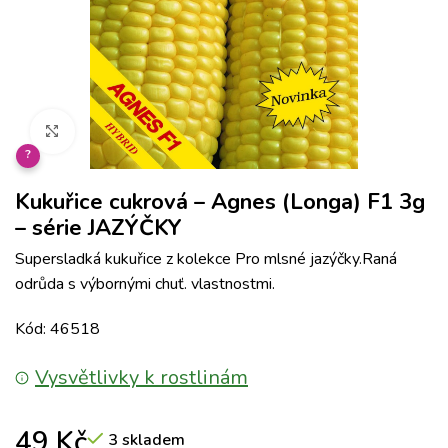
Klikněte pro zvětšení
?
Kukuřice cukrová – Agnes (Longa) F1 3g
– série JAZÝČKY
Supersladká kukuřice z kolekce Pro mlsné jazýčky.Raná
odrůda s výbornými chuť. vlastnostmi.
Kód: 46518
Vysvětlivky k rostlinám
49
Kč
3 skladem