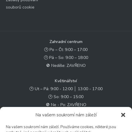
souborů cookie
Zahradní centrum
🕑 Po – Čt: 9:00 – 17:00
🕑 Pá – So: 9:00 – 18:00
🚫 Neděle: ZAVŘENO
Květinářství
🕑 Ut – Pá: 9:00 - 12:00 │ 13:00 - 17:00
🕑 So: 9:00 – 15:00
🚫 Ne - Po: ZAVŘENO
Na vašem soukromí nám záleží
Rychlý kontakt:
Na vašem soukromí nám záleží. Používáme cookies, některé jsou
✉️ e-shop@zcstrakovo.cz