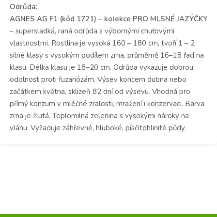
Odrůda:
AGNES AG F1 (kód 1721) – kolekce PRO MLSNÉ JAZÝČKY
– supersladká, raná odrůda s výbornými chuťovými
vlastnostmi. Rostlina je vysoká 160 – 180 cm, tvoří 1 – 2
silné klasy s vysokým podílem zrna, průměrně 16–18 řad na
klasu. Délka klasu je 18–20 cm. Odrůda vykazuje dobrou
odolnost proti fuzariózám. Výsev koncem dubna nebo
začátkem května, sklizeň 82 dní od výsevu. Vhodná pro
přímý konzum v mléčné zralosti, mražení i konzervaci. Barva
zrna je žlutá. Teplomilná zelenina s vysokými nároky na
vláhu. Vyžaduje záhřevné, hluboké, písčitohlinité půdy.