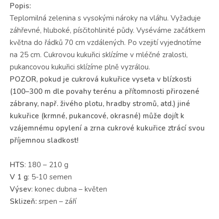
Popis:
Teplomilná zelenina s vysokými nároky na vláhu. Vyžaduje
záhřevné, hluboké, písčitohlinité půdy. Vyséváme začátkem
května do řádků 70 cm vzdálených. Po vzejití vyjednotíme
na 25 cm. Cukrovou kukuřici sklízíme v mléčné zralosti,
pukancovou kukuřici sklízíme plně vyzrálou.
POZOR, pokud je cukrová kukuřice vyseta v blízkosti
(100–300 m dle povahy terénu a přítomnosti přirozené
zábrany, např. živého plotu, hradby stromů, atd.) jiné
kukuřice (krmné, pukancové, okrasné) může dojít k
vzájemnému opylení a zrna cukrové kukuřice ztrácí svou
příjemnou sladkost!
HTS
: 180 – 210 g
V 1 g
: 5-10 semen
Výsev
: konec dubna – květen
Sklizeň:
srpen – září