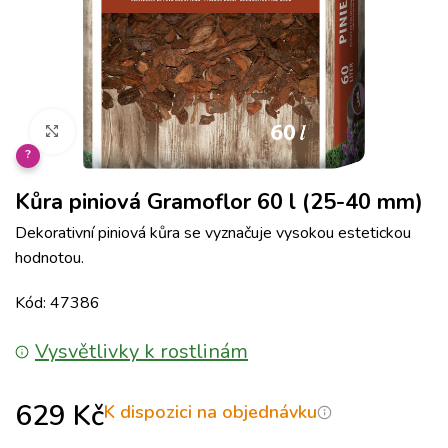
Klikněte pro zvětšení
?
Kůra piniová Gramoflor 60 l (25-40 mm)
Dekorativní piniová kůra se vyznačuje vysokou estetickou
hodnotou.
Kód: 47386
Vysvětlivky k rostlinám
629
Kč
K dispozici na objednávku