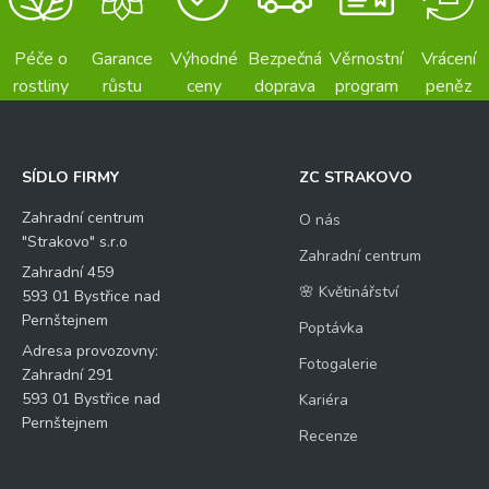
Péče o
Garance
Výhodné
Bezpečná
Věrnostní
Vrácení
rostliny
růstu
ceny
doprava
program
peněz
SÍDLO FIRMY
ZC STRAKOVO
Zahradní centrum
O nás
"Strakovo" s.r.o
Zahradní centrum
Zahradní 459
🌸 Květinářství
593 01 Bystřice nad
Pernštejnem
Poptávka
Adresa provozovny:
Fotogalerie
Zahradní 291
593 01 Bystřice nad
Kariéra
Pernštejnem
Recenze