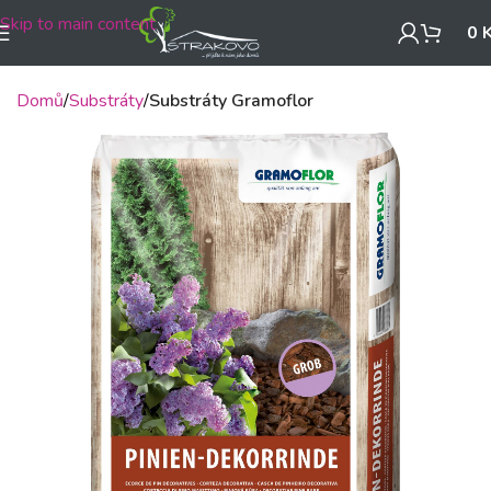
Skip to main content
0
Domů
Substráty
Substráty Gramoflor