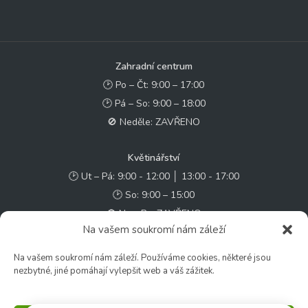
Zahradní centrum
🕑 Po – Čt: 9:00 – 17:00
🕑 Pá – So: 9:00 – 18:00
🚫 Neděle: ZAVŘENO
Květinářství
🕑 Ut – Pá: 9:00 - 12:00 │ 13:00 - 17:00
🕑 So: 9:00 – 15:00
🚫 Ne - Po: ZAVŘENO
Na vašem soukromí nám záleží
Rychlý kontakt:
Na vašem soukromí nám záleží. Používáme cookies, některé jsou
nezbytné, jiné pomáhají vylepšit web a váš zážitek.
✉️ e-shop@zcstrakovo.cz
Sledujte nás: