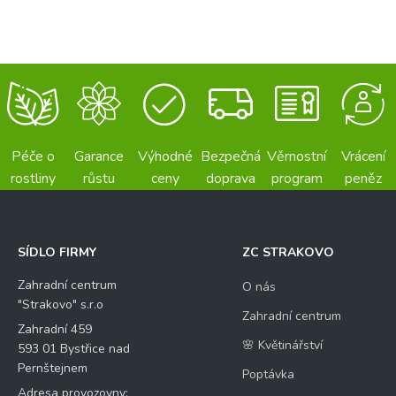
Péče o
Garance
Výhodné
Bezpečná
Věrnostní
Vrácení
rostliny
růstu
ceny
doprava
program
peněz
SÍDLO FIRMY
ZC STRAKOVO
Zahradní centrum
O nás
"Strakovo" s.r.o
Zahradní centrum
Zahradní 459
🌸 Květinářství
593 01 Bystřice nad
Pernštejnem
Poptávka
Adresa provozovny: