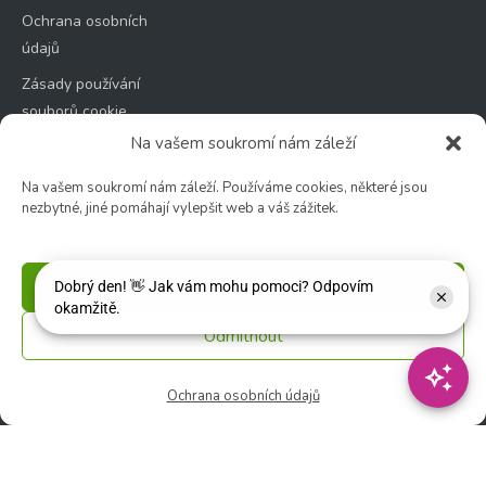
Ochrana osobních
údajů
Zásady používání
souborů cookie
Na vašem soukromí nám záleží
Na vašem soukromí nám záleží. Používáme cookies, některé jsou
nezbytné, jiné pomáhají vylepšit web a váš zážitek.
Zahradní centrum
🕑 Po – Čt: 9:00 – 17:00
Příjmout
🕑 Pá – So: 9:00 – 18:00
🚫 Neděle: ZAVŘENO
Odmítnout
Květinářství
Ochrana osobních údajů
🕑 Ut – Pá: 9:00 - 12:00 │ 13:00 - 17:00
🕑 So: 9:00 – 15:00
🚫 Ne - Po: ZAVŘENO