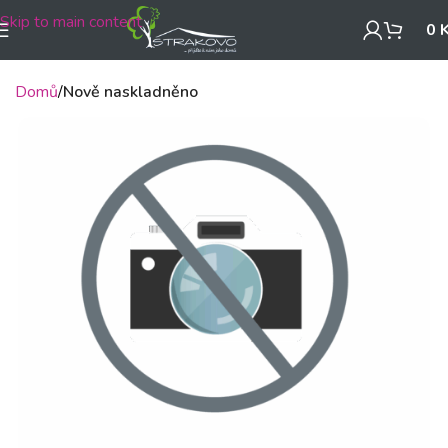
Skip to main content
0
Domů
Nově naskladněno