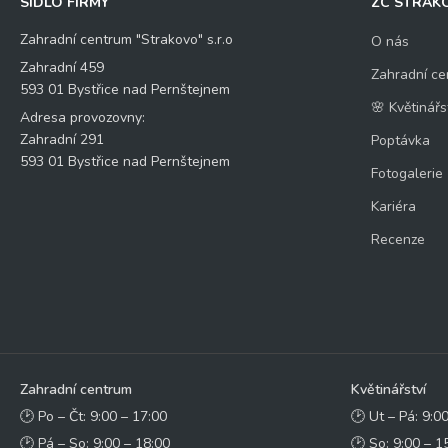
SÍDLO FIRMY
ZC STRAK
Zahradní centrum "Strakovo" s.r.o
O nás
Zahradní 459
Zahradní ce
593 01 Bystřice nad Pernštejnem
🌸 Květinářs
Adresa provozovny:
Zahradní 291
Poptávka
593 01 Bystřice nad Pernštejnem
Fotogalerie
Kariéra
Recenze
Zahradní centrum
Květinářství
🕑 Po – Čt: 9:00 – 17:00
🕑 Ut – Pá: 9:0
🕑 Pá – So: 9:00 – 18:00
🕑 So: 9:00 – 1