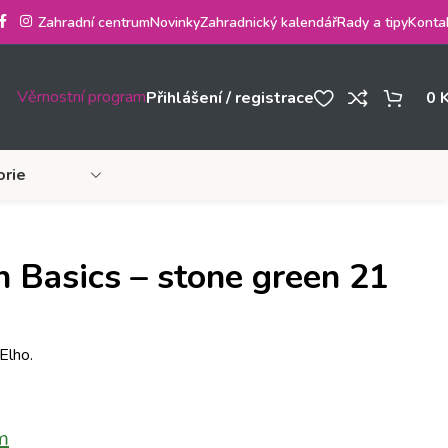
Zahradní centrum
Novinky
Zahradnický kalendář
Rady a tipy
Konta
Věrnostní program
Přihlášení / registrace
0
orie
n Basics – stone green 21
Elho.
m