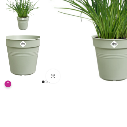
Klikněte pro zvětšení
?