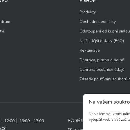
OVO
E-SHOP
Produkty
ntrum
Obchodní podmínky
tví
Odstoupení od kupní smlo
Nejčastější dotazy (FAQ)
Reklamace
Doprava, platba a balné
Ochrana osobních údajů
Zásady používání souborů 
Na vašem soukro
Na vašem soukromí nám z
vylepšit web a váš zážite
Rychlý kontakt:
0 - 12:00 │ 13:00 - 17:00
5:00
✉️ e-shop@zcstrakovo.cz