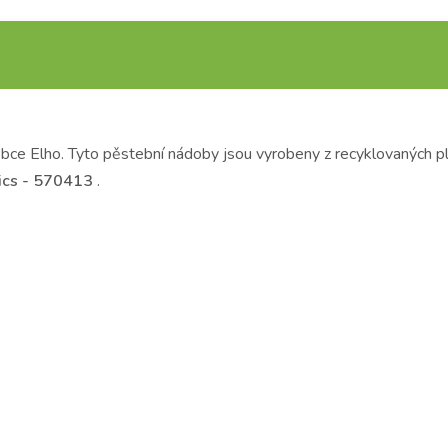
bce Elho. Tyto pěstební nádoby jsou vyrobeny z recyklovaných p
ics - 570413
.