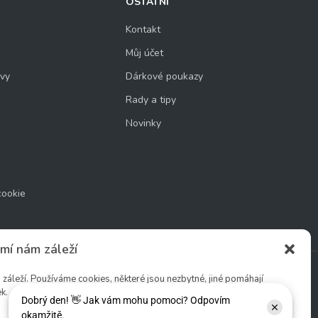
OSTATNÍ
Kontakt
Můj účet
uvy
Dárkové poukazy
Rady a tipy
Novinky
cookie
mí nám záleží
áleží. Používáme cookies, některé jsou nezbytné, jiné pomáhají
k.
Sledujte nás: