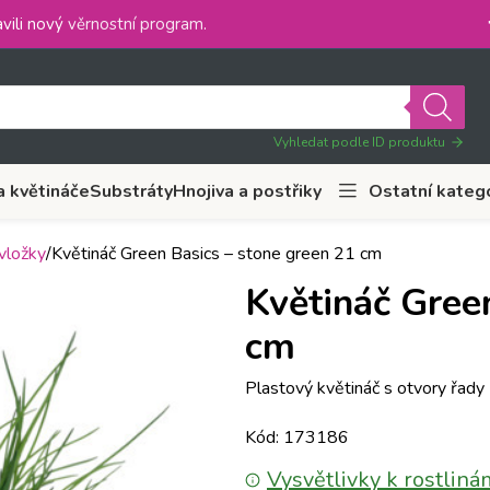
vili nový
věrnostní program
.
Vyhledat podle ID produktu
a květináče
Substráty
Hnojiva a postřiky
Ostatní kateg
vložky
Květináč Green Basics – stone green 21 cm
Květináč Gree
cm
Plastový květináč s otvory řady 
Kód: 173186
Vysvětlivky k rostliná