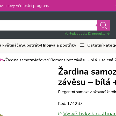
vili nový
věrnostní program
.
Vyhledat podle ID produktu
a květináče
Substráty
Hnojiva a postřiky
Ostatní kateg
íky
Žardina samozavlažovací Berberis bez závěsu – bílá + zelená
Žardina samoz
závěsu – bílá 
Elegantní samozavlažovací žardi
Kód: 174287
Vysvětlivky k rostliná