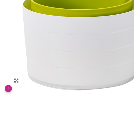
Klikněte pro zvětšení
?