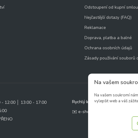
tví
Odstoupení od kupní smlo
Nejčastější dotazy (FAQ)
Reklamace
Doprava, platba a balné
Ochrana osobních údajů
Zásady používání souborů 
Na vašem soukro
Na vašem soukromí nám z
vylepšit web a váš zážite
Rychlý kontakt:
0 - 12:00 │ 13:00 - 17:00
5:00
✉️ e-shop@zcstrakovo.cz
AVŘENO