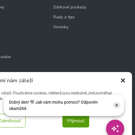
uvy
Dárkové poukazy
Rady a tipy
Novinky
cookie
mí nám záleží
áleží. Používáme cookies, některé jsou nezbytné, jiné pomáhají
k.
Sledujte nás:
Odmítnout
Příjmout