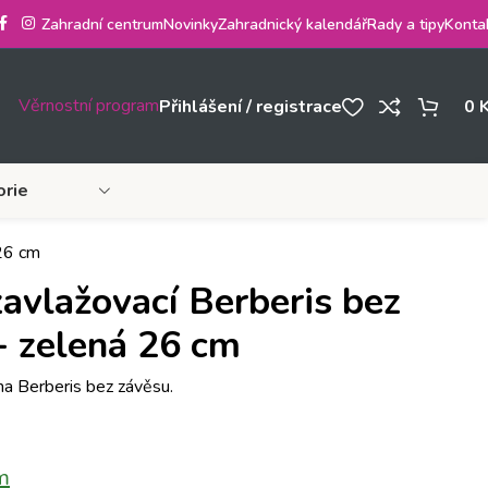
Zahradní centrum
Novinky
Zahradnický kalendář
Rady a tipy
Konta
Věrnostní program
Přihlášení / registrace
0
orie
 26 cm
avlažovací Berberis bez
+ zelená 26 cm
na Berberis bez závěsu.
m