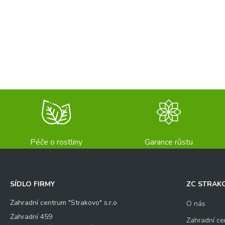
Péče o rostliny
Garance růstu
SÍDLO FIRMY
ZC STRAK
Zahradní centrum "Strakovo" s.r.o
O nás
Zahradní 459
Zahradní ce