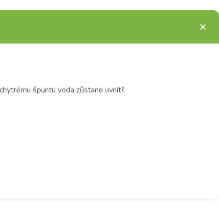
 chytrému špuntu voda zůstane uvnitř.