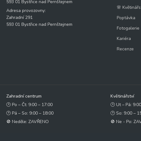
593 01 Bystřice nad Pernštejnem
🌸 Květinářs
Adresa provozovny:
Zahradní 291
Poptávka
593 01 Bystřice nad Pernštejnem
Fotogalerie
Kariéra
Recenze
Zahradní centrum
Květinářství
🕑 Po – Čt: 9:00 – 17:00
🕑 Ut – Pá: 9:0
🕑 Pá – So: 9:00 – 18:00
🕑 So: 9:00 – 1
🚫 Neděle: ZAVŘENO
🚫 Ne - Po: Z