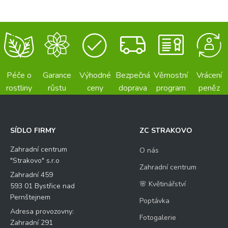
Péče o
Garance
Výhodné
Bezpečná
Věrnostní
Vrácení
rostliny
růstu
ceny
doprava
program
peněz
SÍDLO FIRMY
ZC STRAKOVO
Zahradní centrum
O nás
"Strakovo" s.r.o
Zahradní centrum
Zahradní 459
🌸 Květinářství
593 01 Bystřice nad
Pernštejnem
Poptávka
Adresa provozovny:
Fotogalerie
Zahradní 291