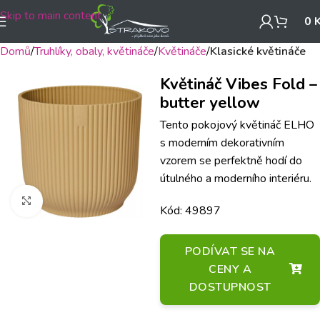
Skip to main content
0
Domů
Truhlíky, obaly, květináče
Květináče
Klasické květináče
Květináč Vibes Fold –
butter yellow
Tento pokojový květináč ELHO
s moderním dekorativním
vzorem se perfektně hodí do
útulného a moderního interiéru.
Klikněte pro zvětšení
Kód: 49897
PODÍVAT SE NA
CENY A
DOSTUPNOST