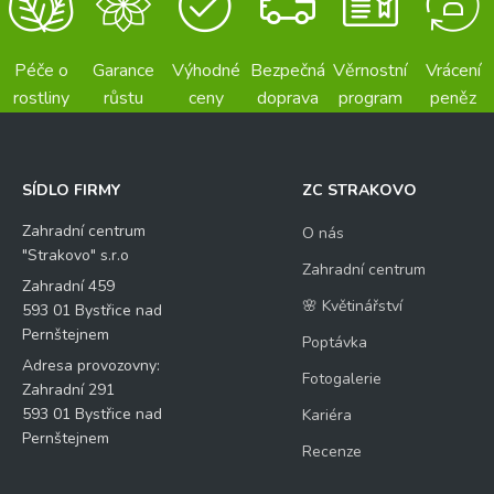
Péče o
Garance
Výhodné
Bezpečná
Věrnostní
Vrácení
rostliny
růstu
ceny
doprava
program
peněz
SÍDLO FIRMY
ZC STRAKOVO
Zahradní centrum
O nás
"Strakovo" s.r.o
Zahradní centrum
Zahradní 459
🌸 Květinářství
593 01 Bystřice nad
Pernštejnem
Poptávka
Adresa provozovny:
Fotogalerie
Zahradní 291
593 01 Bystřice nad
Kariéra
Pernštejnem
Recenze