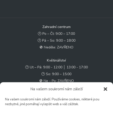
Zahradní centrum
🕑 Po – Čt: 9:00 – 17:00
🕑 Pá – So: 9:00 – 18:00
🚫 Neděle: ZAVŘENO
Květinářství
🕑 Ut – Pá: 9:00 - 12:00 │ 13:00 - 17:00
🕑 So: 9:00 – 15:00
🚫 Ne - Po: ZAVŘENO
Na vašem soukromí nám záleží
Rychlý kontakt:
Na vašem soukromí nám záleží. Používáme cookies, některé jsou
✉️ e-shop@zcstrakovo.cz
nezbytné, jiné pomáhají vylepšit web a váš zážitek.