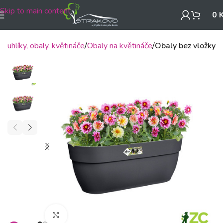
Skip to main content
0
Truhlíky, obaly, květináče
Obaly na květináče
Obaly bez vložky
Klikněte pro zvětšení