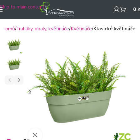
Skip to main content
0
Domů
Truhlíky, obaly, květináče
Květináče
Klasické květináče
Klikněte pro zvětšení