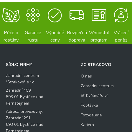
Péče o
Garance
Výhodné
Bezpečná
Věrnostní
Vrácení
rostliny
růstu
ceny
doprava
program
peněz
SÍDLO FIRMY
ZC STRAKOVO
Zahradní centrum
O nás
"Strakovo" s.r.o
Zahradní centrum
Zahradní 459
🌸 Květinářství
593 01 Bystřice nad
Pernštejnem
Poptávka
Adresa provozovny:
Fotogalerie
Zahradní 291
593 01 Bystřice nad
Kariéra
Pernštejnem