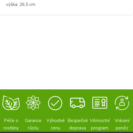
výška: 26,5 cm
Péče o
Garance
Výhodné
Bezpečná
Věrnostní
Vrácení
rostliny
růstu
ceny
doprava
program
peněz