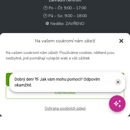
Zahradní centrum
🕑 Po – Čt: 9:00 – 17:00
🕑 Pá – So: 9:00 – 18:00
🚫 Neděle: ZAVŘENO
Květinářství
Na vašem soukromí nám záleží
🕑 Ut – Pá: 9:00 - 12:00 │ 13:00 - 17:00
Na vašem soukromí nám záleží. Používáme cookies, některé jsou
🕑 So: 9:00 – 15:00
nezbytné, jiné pomáhají vylepšit web a váš zážitek.
🚫 Ne - Po: ZAVŘENO
Rychlý kontakt:
Příjmout
✉️ e-shop@zcstrakovo.cz
Odmítnout
Sledujte nás:
Ochrana osobních údajů