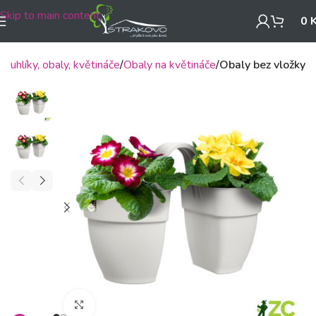
Skip to main content
0
Truhlíky, obaly, květináče
Obaly na květináče
Obaly bez vložky
Klikněte pro zvětšení