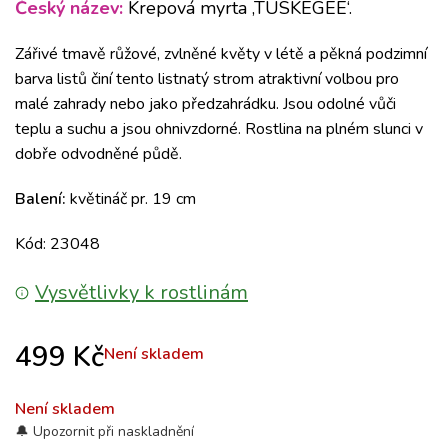
Český název:
Krepová myrta ‚TUSKEGEE‘.
Zářivé tmavě růžové, zvlněné květy v létě a pěkná podzimní
barva listů činí tento listnatý strom atraktivní volbou pro
malé zahrady nebo jako předzahrádku. Jsou odolné vůči
teplu a suchu a jsou ohnivzdorné. Rostlina na plném slunci v
dobře odvodněné půdě.
Balení:
květináč pr. 19 cm
Kód: 23048
Vysvětlivky k rostlinám
499
Kč
Není skladem
Není skladem