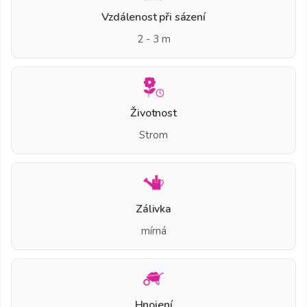
Vzdálenost při sázení
2 - 3 m
Životnost
Strom
Zálivka
mírná
Hnojení