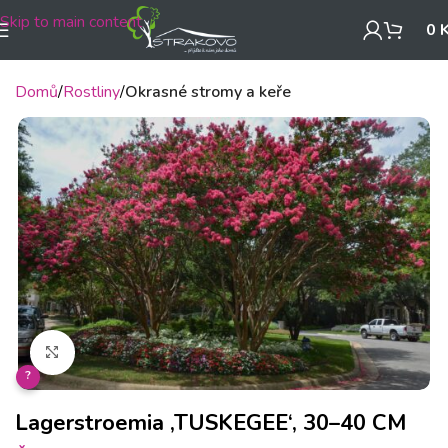
Skip to main content
0
Domů
Rostliny
Okrasné stromy a keře
Klikněte pro zvětšení
?
Lagerstroemia ‚TUSKEGEE‘, 30–40 CM