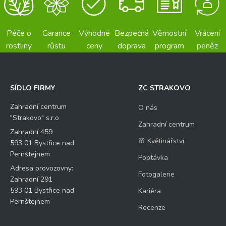
Péče o
Garance
Výhodné
Bezpečná
Věrnostní
Vrácení
rostliny
růstu
ceny
doprava
program
peněz
SÍDLO FIRMY
ZC STRAKOVO
Zahradní centrum
O nás
"Strakovo" s.r.o
Zahradní centrum
Zahradní 459
🌸 Květinářství
593 01 Bystřice nad
Pernštejnem
Poptávka
Adresa provozovny:
Fotogalerie
Zahradní 291
593 01 Bystřice nad
Kariéra
Pernštejnem
Recenze