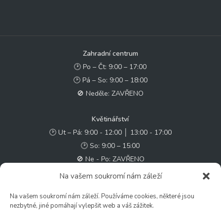
Zahradní centrum
🕑 Po – Čt: 9:00 – 17:00
🕑 Pá – So: 9:00 – 18:00
🚫 Neděle: ZAVŘENO
Květinářství
🕑 Ut – Pá: 9:00 - 12:00 │ 13:00 - 17:00
🕑 So: 9:00 – 15:00
🚫 Ne - Po: ZAVŘENO
Na vašem soukromí nám záleží
Rychlý kontakt:
Na vašem soukromí nám záleží. Používáme cookies, některé jsou
✉️ e-shop@zcstrakovo.cz
nezbytné, jiné pomáhají vylepšit web a váš zážitek.