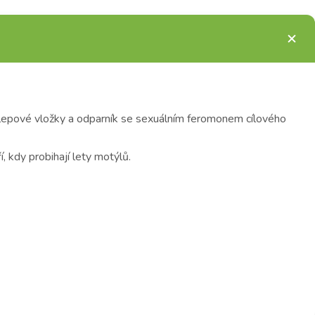
 lepové vložky a odparník se sexuálním feromonem cílového
 kdy probihají lety motýlů.