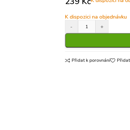
239
Kč
K dispozici na 
K dispozici na objednávku
Přidat k porovnání
Přida