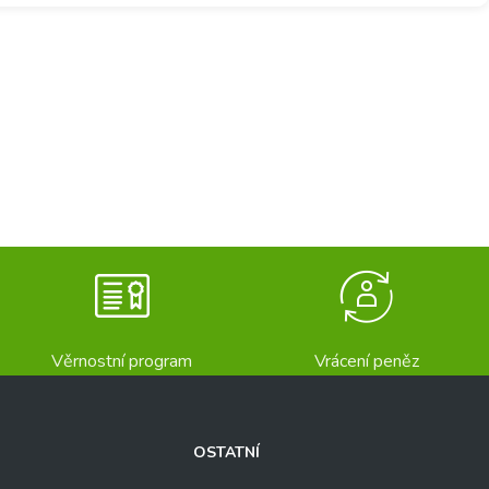
Věrnostní program
Vrácení peněz
OSTATNÍ