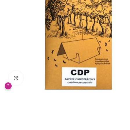
Klikněte pro zvětšení
?