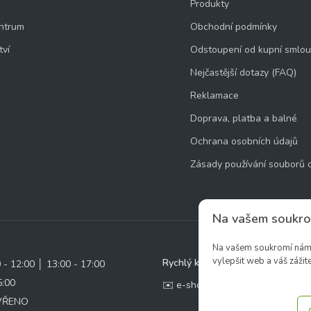
Produkty
ntrum
Obchodní podmínky
tví
Odstoupení od kupní smlo
Nejčastější dotazy (FAQ)
Reklamace
Doprava, platba a balné
Ochrana osobních údajů
Zásady používání souborů 
Na vašem soukro
Na vašem soukromí nám z
vylepšit web a váš zážite
Rychlý kontakt:
0 - 12:00 │ 13:00 - 17:00
5:00
✉️ e-shop@zcstrakovo.cz
AVŘENO