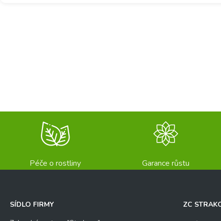
Péče o rostliny
Garance růstu
SÍDLO FIRMY
ZC STRAK