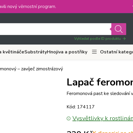
vili nový
věrnostní program
.
Vyhledat podle ID produktu
a květináče
Substráty
Hnojiva a postřiky
Ostatní kateg
omonový – zavíječ zimostrázový
Lapač feromon
Feromonová past ke sledování v
Kód: 174117
Vysvětlivky k rostliná