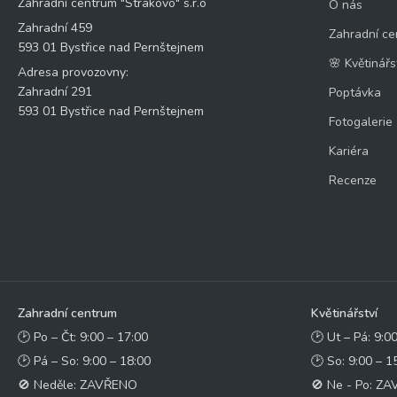
Zahradní centrum "Strakovo" s.r.o
O nás
Zahradní 459
Zahradní ce
593 01 Bystřice nad Pernštejnem
🌸 Květinářs
Adresa provozovny:
Zahradní 291
Poptávka
593 01 Bystřice nad Pernštejnem
Fotogalerie
Kariéra
Recenze
Zahradní centrum
Květinářství
🕑 Po – Čt: 9:00 – 17:00
🕑 Ut – Pá: 9:0
🕑 Pá – So: 9:00 – 18:00
🕑 So: 9:00 – 1
🚫 Neděle: ZAVŘENO
🚫 Ne - Po: Z