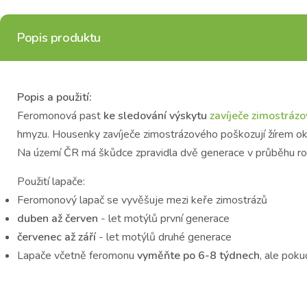
Popis produktu
Popis a použití:
Feromonová past
ke sledování výskytu
zavíječe zimostráz
hmyzu. Housenky zavíječe zimostrázového poškozují žírem ok
Na území ČR má škůdce zpravidla dvě generace v průběhu roku.
Použití lapače:
Feromonový lapač se vyvěšuje mezi keře zimostrázů
duben až červen
- let motýlů první generace
červenec až září
- let motýlů druhé generace
Lapače včetně feromonu
vyměňte po 6-8 týdnech
, ale poku