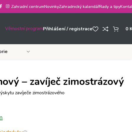
Zahradní centrum
Novinky
Zahradnický kalendář
Rady a tipy
Konta
Věrnostní program
Přihlášení / registrace
0
orie
ový – zavíječ zimostrázový
ýskytu zavíječe zimostrázového
m