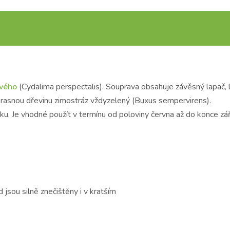
ového
(Cydalima perspectalis). Souprava obsahuje závěsný lapač,
rasnou dřevinu zimostráz vždyzelený (Buxus sempervirens).
 Je vhodné použít v termínu od poloviny června až do konce září,
d jsou silně znečištěny i v kratším