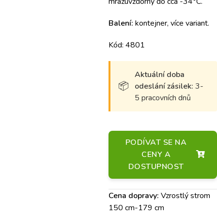
mrazuvzdorný do cca -34°C.
Balení:
kontejner, více variant.
Kód: 4801
Aktuální doba
odeslání zásilek:
3-
5 pracovních dnů
PODÍVAT SE NA
CENY A
DOSTUPNOST
Cena dopravy:
Vzrostlý strom
150 cm-179 cm