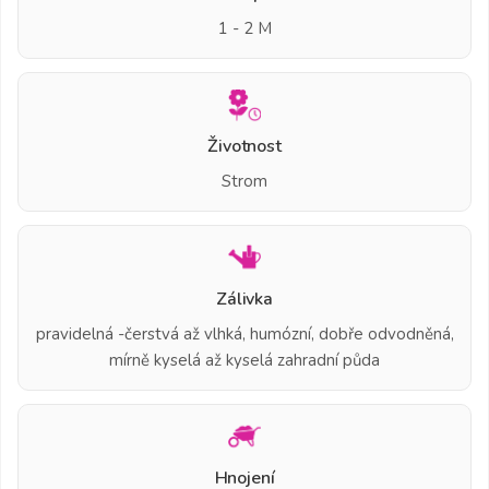
1 - 2 M
Životnost
Strom
Zálivka
pravidelná -čerstvá až vlhká, humózní, dobře odvodněná,
mírně kyselá až kyselá zahradní půda
Hnojení