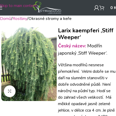
Skip to main content
0
Domů
Rostliny
Okrasné stromy a keře
Larix kaempferi ‚Stiff
Weeper‘
Český název:
Modřín
japonský ‚Stiff Weeper‘.
Většina modřínů nesnese
přemokření. Velmi dobře se mu
daří na slunném stanovišti v
dobře odvodněné půdě. Není
náročný na půdní typ. Hodí se
Klikněte pro zvětšení
do zahrad všech velikostí. Má
měkké opadavé jasně zelené
jehlice, v délce cca 4 cm. Je plně