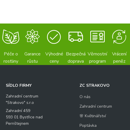
Péče o
Garance
Výhodné
Bezpečná
Věrnostní
Vrácení
rostliny
růstu
ceny
doprava
program
peněz
SÍDLO FIRMY
ZC STRAKOVO
Zahradní centrum
O nás
"Strakovo" s.r.o
Zahradní centrum
Zahradní 459
🌸 Květinářství
593 01 Bystřice nad
Pernštejnem
Poptávka