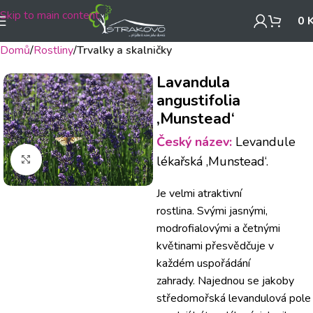
Skip to main content
0
Domů
Rostliny
Trvalky a skalničky
Lavandula
angustifolia
‚Munstead‘
Český název:
Levandule
Klikněte pro zvětšení
lékařská ‚Munstead‘.
Je velmi atraktivní
rostlina.
Svými jasnými,
modrofialovými a četnými
květinami přesvědčuje v
každém uspořádání
zahrady.
Najednou se jakoby
středomořská levandulová pole