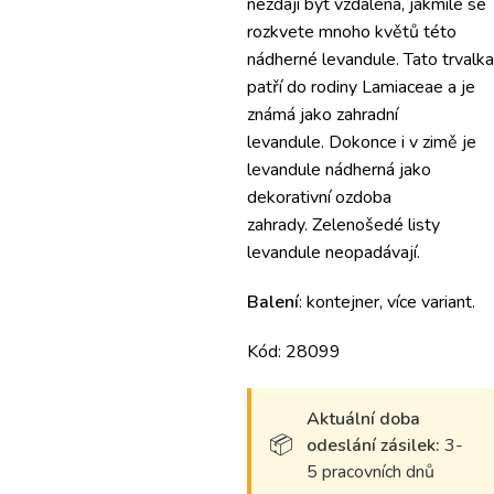
nezdají být vzdálená, jakmile se
rozkvete mnoho květů této
nádherné levandule.
Tato trvalka
patří do rodiny Lamiaceae a je
známá jako zahradní
levandule.
Dokonce i v zimě je
levandule nádherná jako
dekorativní ozdoba
zahrady.
Z
elenošedé listy
levandule neopadávají.
Balení
: kontejner, více variant.
Kód: 28099
Aktuální doba
odeslání zásilek:
3-
5 pracovních dnů