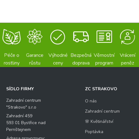
Péče o
Garance
Výhodné
Bezpečná
Věrnostní
Vrácení
rostliny
růstu
ceny
doprava
program
peněz
SÍDLO FIRMY
ZC STRAKOVO
Zahradní centrum
O nás
"Strakovo" s.r.o
Zahradní centrum
Zahradní 459
🌸 Květinářství
593 01 Bystřice nad
Pernštejnem
Poptávka
Adresa provozovny: