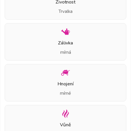
Životnost
Trvalka
Zálivka
mírná
Hnojení
mírné
Vůně