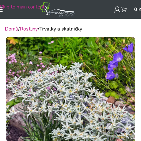
Skip to main content
0
Domů
Rostliny
Trvalky a skalničky