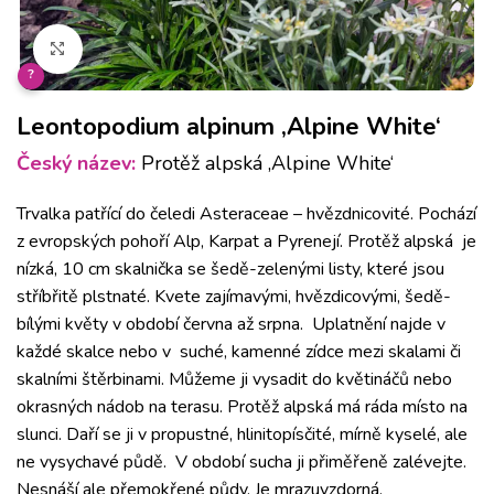
Klikněte pro zvětšení
?
Leontopodium alpinum ‚Alpine White‘
Český název:
Protěž alpská ‚Alpine White‘
Trvalka patřící do čeledi Asteraceae – hvězdnicovité. Pochází
z evropských pohoří Alp, Karpat a Pyrenejí. Protěž alpská je
nízká, 10 cm skalnička se šedě-zelenými listy, které jsou
stříbřitě plstnaté. Kvete zajímavými, hvězdicovými, šedě-
bílými květy v období června až srpna. Uplatnění najde v
každé skalce nebo v suché, kamenné zídce mezi skalami či
skalními štěrbinami. Můžeme ji vysadit do květináčů nebo
okrasných nádob na terasu. Protěž alpská má ráda místo na
slunci. Daří se ji v propustné, hlinitopísčité, mírně kyselé, ale
ne vysychavé půdě. V období sucha ji přiměřeně zalévejte.
Nesnáší ale přemokřené půdy. Je mrazuvzdorná.