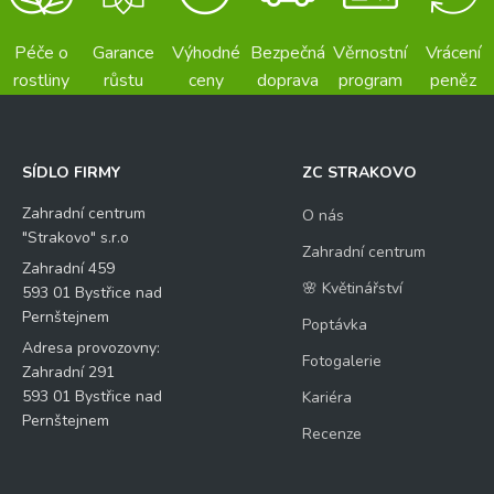
Péče o
Garance
Výhodné
Bezpečná
Věrnostní
Vrácení
rostliny
růstu
ceny
doprava
program
peněz
SÍDLO FIRMY
ZC STRAKOVO
Zahradní centrum
O nás
"Strakovo" s.r.o
Zahradní centrum
Zahradní 459
🌸 Květinářství
593 01 Bystřice nad
Pernštejnem
Poptávka
Adresa provozovny:
Fotogalerie
Zahradní 291
593 01 Bystřice nad
Kariéra
Pernštejnem
Recenze