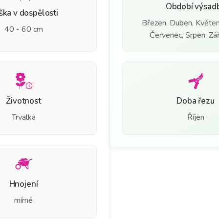
Období výsad
ška v dospělosti
Březen, Duben, Květen
40 - 60 cm
Červenec, Srpen, Září
Životnost
Doba řezu
Trvalka
Říjen
Hnojení
mírné