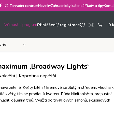
Zahradní centrum
Novinky
Zahradnický kalendář
Rady a tipy
Konta
Věrnostní program
Přihlášení / registrace
0
orie
aximum ‚Broadway Lights‘
okvětá | Kopretina největší
 tmavě zelené. Květy bílé až krémové se žlutým středem, vhodná k
lé květy, tím se prodlouží kvetení. Půda hlinitopísčitá, propustná.
mladit, dělením trsů. Využití do trvalkových záhonů, skupinových