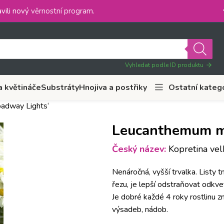
vili nový
věrnostní program
.
Vyhledat podle ID produktu
a květináče
Substráty
Hnojiva a postřiky
Ostatní kateg
adway Lights‘
Leucanthemum m
Český název:
Kopretina velk
Nenáročná, vyšší trvalka. Listy
řezu, je lepší odstraňovat odkvet
Je dobré každé 4 roky rostlinu z
výsadeb, nádob.