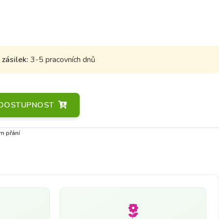
zásilek:
3-5 pracovních dnů
A DOSTUPNOST
m přání