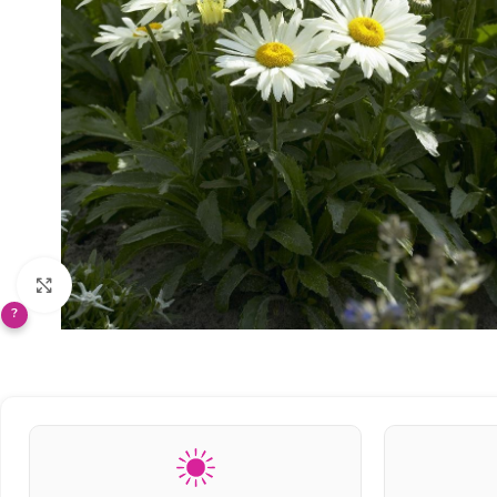
Klikněte pro zvětšení
?