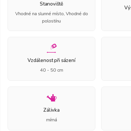
Stanoviště
Vý
Vhodné na slunné místo, Vhodné do
polostínu
Vzdálenost při sázení
40 - 50 cm
Zálivka
mírná