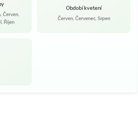
by
Období kvetení
, Červen,
Červen, Červenec, Srpen
, Říjen