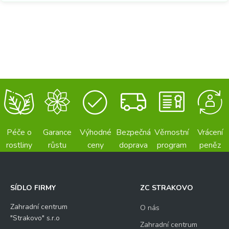
Péče o
Garance
Výhodné
Bezpečná
Věrnostní
Vrácení
rostliny
růstu
ceny
doprava
program
peněz
SÍDLO FIRMY
ZC STRAKOVO
Zahradní centrum
O nás
"Strakovo" s.r.o
Zahradní centrum