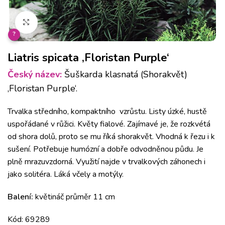
Klikněte pro zvětšení
?
Liatris spicata ‚Floristan Purple‘
Český název:
Šuškarda klasnatá (Shorakvět)
‚Floristan Purple‘.
Trvalka středního, kompaktního vzrůstu. Listy úzké, hustě
uspořádané v růžici. Květy fialové. Zajímavé je, že rozkvétá
od shora dolů, proto se mu říká shorakvět. Vhodná k řezu i k
sušení. Potřebuje humózní a dobře odvodněnou půdu. Je
plně mrazuvzdorná. Využití najde v trvalkových záhonech i
jako solitéra. Láká včely a motýly.
Balení:
květináč průměr 11 cm
Kód: 69289