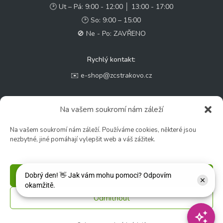
🕑 Ut – Pá: 9:00 - 12:00 │ 13:00 - 17:00
🕑 So: 9:00 – 15:00
🚫 Ne - Po: ZAVŘENO
Rychlý kontakt:
✉️ e-shop@zcstrakovo.cz
Sledujte nás:
Na vašem soukromí nám záleží
Na vašem soukromí nám záleží. Používáme cookies, některé jsou
nezbytné, jiné pomáhají vylepšit web a váš zážitek.
Příjmout
Odmítnout
© 2026 Zahradní centrum "Strakovo" s.r.o. – Všechna práva vyhrazena. |
Vytvořilo
inetio s. r. o.