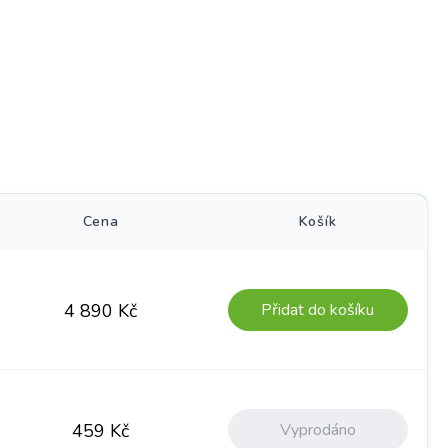
)
Cena
Košík
Přidat do košíku
4 890
Kč
Vyprodáno
459
Kč