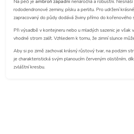
Na péči je
ambroň západní
nenáročná a robustní.
Nesnáší 
rododendronové zeminy, písku a perlitu.
Pro udržení krásn
zapracovaný do půdy dodává živiny přímo do kořenového s
Při výsadbě v kontejneru nebo u mladých sazenic je však v
vhodné strom zalít.
Vzhledem k tomu, že zimní slunce může
Aby si po zimě zachoval krásný růstový tvar, na podzim s
je charakteristická svým planoucím červeným olistěním, 
zvláštní kresbu.