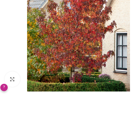
Klikněte pro zvětšení
?