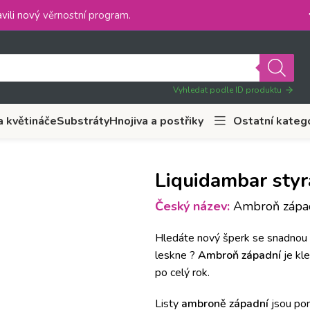
vili nový
věrnostní program
.
Vyhledat podle ID produktu
a květináče
Substráty
Hnojiva a postřiky
Ostatní kateg
Liquidambar styr
Český název:
Ambroň západ
Hledáte nový šperk se snadnou 
leskne ?
Ambroň západní
je kl
po celý rok.
Listy
ambroně západní
jsou pom