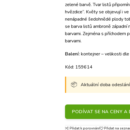
zelené barvě.
Tvar listů připomín
hvězdice“.
Květy se objevují i ​​
nenápadné šedohnědé plody tob
se barva listů ambroně západní 
barvami.
Zejména s příchodem prv
barvami.
Balení:
kontejner – velikosti dle
Kód: 159614
Aktuální doba odeslání 
PODÍVAT SE NA CENY 
Přidat k porovnání
Přidat na sezna