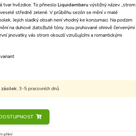
á tvar hvězdice.
To přineslo
Liquidambaru
výstižný název „strom
ve veselé středně zelené.
V průběhu sezón se mění v malé
olek.
Jejich sladký obsah není vhodný ke konzumaci.
Na podzim
mění na duhové zlatožluté tóny.
Jsou pruhované ohnivě červenými
ní jinovatky vás strom okouzlí vzrušujícími a romantickými
 variant
zásilek:
3-5 pracovních dnů
A DOSTUPNOST
m přání