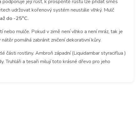
 podporuje její růst, k prospěritě růstu lze přidat směs
létech udržovat kořenový systém neustále vlhký.
Mulč
až do -25°C.
stí nebo mulče.
Pokud v zimě není vlhko a není mráz, tak je
ý nátěr pomáhá zabránit zničení dekorativní kůry.
lé části rostliny. Ambroň západní
(Liquidambar styraciflua )
y.
Truhláři a tesaři milují toto krásné dřevo pro jeho