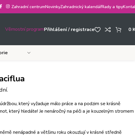
Zahradní centrum
Novinky
Zahradnický kalendář
Rady a tipy
Konta
Věrnostní program
Přihlášení / registrace
0
orie
aciflua
ní.
údržbou, který vyžaduje málo práce a na podzim se krásně
enot, který hledáte!
Je nenáročný na péči a je kouzelným stromem
ěrně nenápadné a většinu roku okouzlují v krásné středně