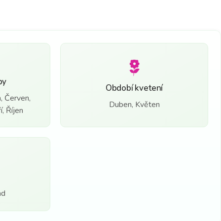
by
Období kvetení
, Červen,
Duben, Květen
, Říjen
ad