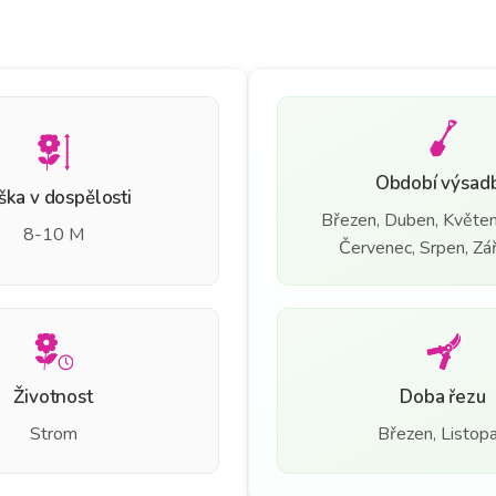
Období výsad
ška v dospělosti
Březen, Duben, Květen
8-10 M
Červenec, Srpen, Září
Životnost
Doba řezu
Strom
Březen, Listop