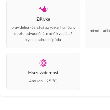
Zálivka
pravidelná -čerstvá až vlhká, humózní,
mírné - při
dobře odvodněná, mírně kyselá až
kyselá zahradní půda
Mrazuvzdornost
Ano (do - 25 °C)