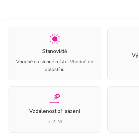
Stanoviště
Vý
Vhodné na slunné místo, Vhodné do
polostínu
Vzdálenost při sázení
3-4 M