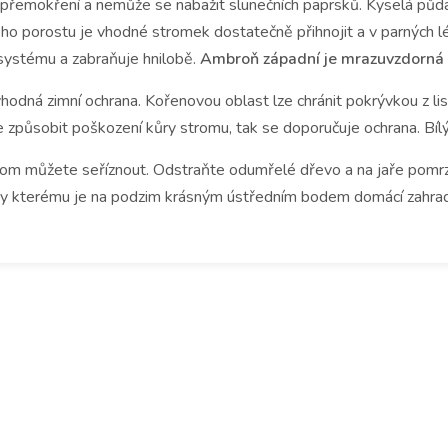
přemokření a nemůže se nabažit slunečních paprsků.
Kyselá půda
ého porostu je vhodné stromek dostatečně přihnojit a v parných 
ystému a zabraňuje hnilobě.
Ambroň
západní je mrazuvzdorná 
hodná zimní ochrana.
Ko
řenovou oblast lze chránit pokrývkou z li
 způsobit poškození kůry stromu, tak se doporučuje ochrana.
Bíl
trom můžete seříznout. Odstraňte
odumřelé dřevo a n
a jaře pomrz
díky kterému je na podzim krásným ústředním bodem domácí zahrad