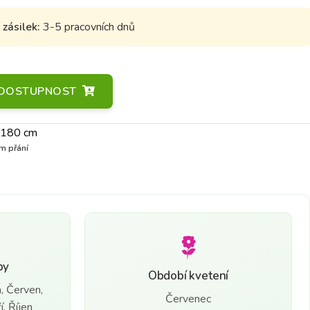
zásilek:
3-5 pracovních dnů
A DOSTUPNOST
>180 cm
m přání
by
Období kvetení
, Červen,
Červenec
, Říjen