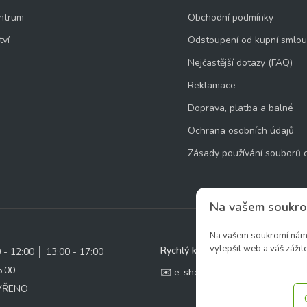
ntrum
Obchodní podmínky
tví
Odstoupení od kupní smlo
Nejčastější dotazy (FAQ)
Reklamace
Doprava, platba a balné
Ochrana osobních údajů
Zásady používání souborů 
Na vašem soukro
Na vašem soukromí nám z
vylepšit web a váš zážite
Rychlý kontakt:
0 - 12:00 │ 13:00 - 17:00
5:00
✉️ e-shop@zcstrakovo.cz
AVŘENO