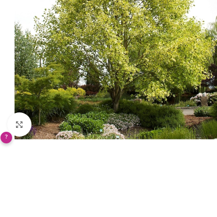
Klikněte pro zvětšení
?