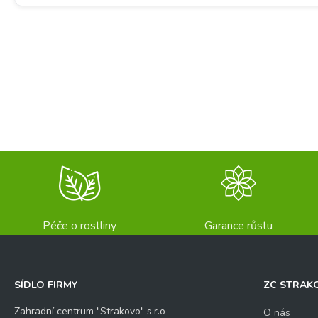
Péče o rostliny
Garance růstu
SÍDLO FIRMY
ZC STRAK
Zahradní centrum "Strakovo" s.r.o
O nás