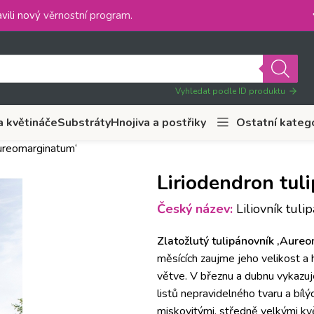
vili nový
věrnostní program
.
Vyhledat podle ID produktu
a květináče
Substráty
Hnojiva a postřiky
Ostatní kateg
Aureomarginatum‘
Liriodendron tul
Český název:
Liliovník tul
Zlatožlutý tulipánovník ‚Aure
měsících zaujme jeho velikost a
větve. V březnu a dubnu vykazuje
listů nepravidelného tvaru a bíl
miskovitými, středně velkými kvě