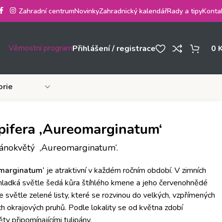
Zahradní centrum
Novinky
Zahradnický kalendář
Rady a tipy
Konta
Věrnostní program
Přihlášení / registrace
0
orie
ipifera ‚Aureomarginatum‘
ipánokvětý ‚Aureomarginatum‘.
omarginatum‘
je atraktivní v každém ročním období. V zimních
 hladká světle šedá kůra štíhlého kmene a jeho červenohnědé
 světle zelené listy, které se rozvinou do velkých, vzpřímených
ých okrajových pruhů. Podle lokality se od května zdobí
ty připomínajícími tulipány.