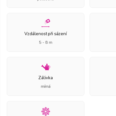
Vzdálenost při sázení
5 - 8 m
Zálivka
mírná