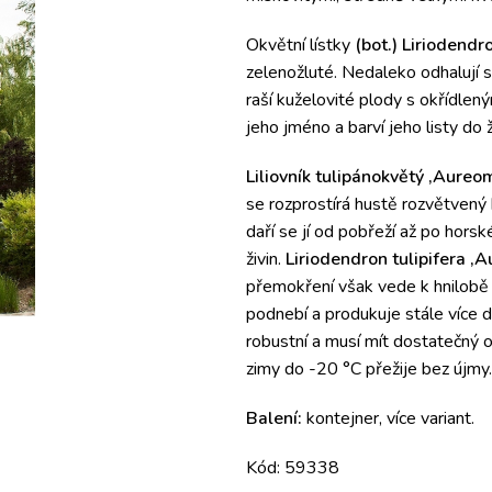
Okvětní lístky
(bot.) Liriodend
zelenožluté. Nedaleko odhalují s
raší kuželovité plody s okřídlen
jeho jméno a barví jeho listy do 
Liliovník tulipánokvětý ‚Aure
se rozprostírá hustě rozvětvený
daří se jí od pobřeží až po hor
živin.
Liriodendron tulipifera 
přemokření však vede k hnilobě 
podnebí a produkuje stále více d
robustní a musí mít dostatečný 
zimy do -20 °C přežije bez újmy.
Balení:
kontejner, více variant.
Kód: 59338