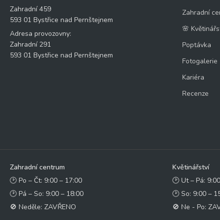
Zahradní 459
Zahradní ce
593 01 Bystřice nad Pernštejnem
🌸 Květinářs
Adresa provozovny:
Zahradní 291
Poptávka
593 01 Bystřice nad Pernštejnem
Fotogalerie
Kariéra
Recenze
Zahradní centrum
Květinářství
🕑 Po – Čt: 9:00 – 17:00
🕑 Ut – Pá: 9:0
🕑 Pá – So: 9:00 – 18:00
🕑 So: 9:00 – 1
🚫 Neděle: ZAVŘENO
🚫 Ne - Po: Z