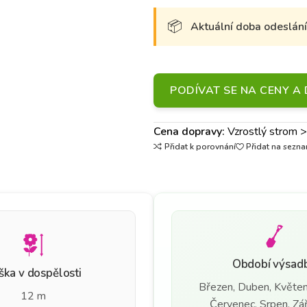
Aktuální doba odeslání 
PODÍVAT SE NA CENY 
Cena dopravy:
Vzrostlý strom 
Přidat k porovnání
Přidat na sezna
Období výsad
ška v dospělosti
Březen, Duben, Květen
12 m
Červenec, Srpen, Září