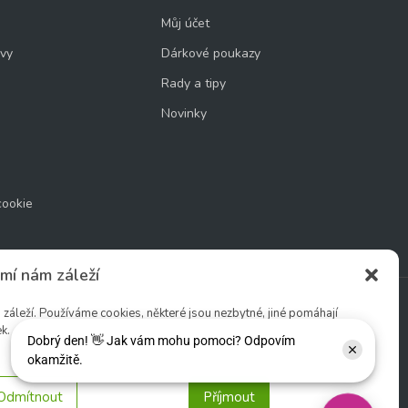
Můj účet
uvy
Dárkové poukazy
Rady a tipy
Novinky
cookie
mí nám záleží
áleží. Používáme cookies, některé jsou nezbytné, jiné pomáhají
k.
Sledujte nás:
Odmítnout
Příjmout