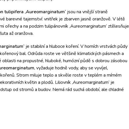
ron tulipifera ‚Aureomarginatum‘
jsou na vnější straně
vé barevné tajemství: vnitřek je zbarven jasně oranžově. V létě
ými ořechy a na podzim tulipánovník ‚Aureomarginatum‘ ztělesňuje
žluta až oranžova.
omarginatum‘
je stabilní a hluboce koření. V horních vrstvách půdy
 kořenový bal. Odrůda roste ve většině klimatických pásmech a
ské oblasti na propustné, hluboké, humózní půdě s dobrou zásobou
‚Aureomarginatum
‚ vyžaduje hodně vody, aby se vyvíjel,
kořenů. Strom miluje teplo a skvěle roste v teplém a mírném
ekorativních květin a plodů. Liliovník ‚Aureomarginatum‘ je
odstup od stromů a budov. Nemá rád suchá období, ale chladné