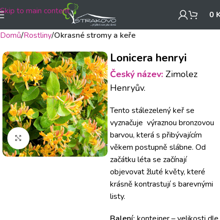
Skip to main content
0
Domů
Rostliny
Okrasné stromy a keře
Lonicera henryi
Český název:
Zimolez
Henryův.
Tento stálezelený keř se
vyznačuje výraznou bronzovou
barvou, která s přibývajícím
Klikněte pro zvětšení
věkem postupně slábne. Od
začátku léta se začínají
objevovat žluté květy, které
krásně kontrastují s barevnými
listy.
Balení:
kontejner – velikosti dle