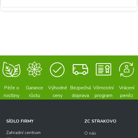
Péče o
Garance
Výhodné
Bezpečná
Věrnostní
Vrácení
rostliny
růstu
ceny
doprava
program
peněz
SÍDLO FIRMY
ZC STRAKOVO
Zahradní centrum
O nás