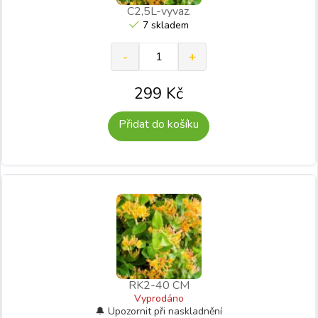
C2,5L-vyvaz.
7 skladem
299
Kč
Přidat do košíku
RK2-40 CM
Vyprodáno