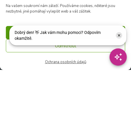
🚫 Neděle: ZAVŘENO
Na vašem soukromí nám záleží. Používáme cookies, některé jsou
nezbytné, jiné pomáhají vylepšit web a váš zážitek.
Květinářství
🕑 Ut – Pá: 9:00 - 12:00 │ 13:00 - 17:00
🕑 So: 9:00 – 15:00
Příjmout
🚫 Ne - Po: ZAVŘENO
Odmítnout
Rychlý kontakt:
Ochrana osobních údajů
✉️ e-shop@zcstrakovo.cz
Sledujte nás: