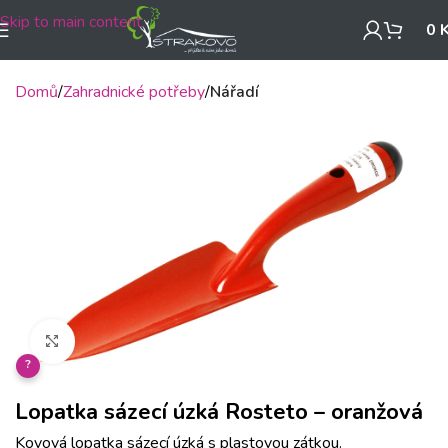
Skip to main content
0
Domů
Zahradnické potřeby
Nářadí
Klikněte pro zvětšení
?
Lopatka sázecí úzká Rosteto – oranžová
Kovová lopatka sázecí úzká s plastovou zátkou.