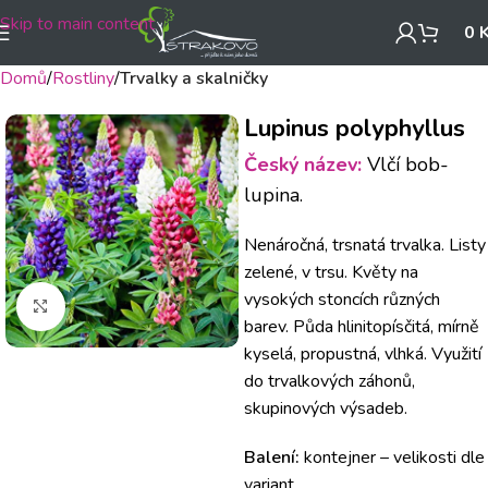
Skip to main content
0
Domů
Rostliny
Trvalky a skalničky
Lupinus polyphyllus
Český název:
Vlčí bob-
lupina.
Nenáročná, trsnatá trvalka. Listy
zelené, v trsu. Květy na
vysokých stoncích různých
Klikněte pro zvětšení
barev. Půda hlinitopísčitá, mírně
kyselá, propustná, vlhká. Využití
do trvalkových záhonů,
skupinových výsadeb.
Balení:
kontejner – velikosti dle
variant