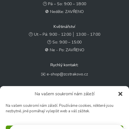
🕑 Pá – So: 9:00 – 18:00
🚫 Neděle: ZAVŘENO
Květinářství
🕑 Ut – Pá: 9:00 - 12:00 │ 13:00 - 17:00
🕑 So: 9:00 – 15:00
🚫 Ne - Po: ZAVŘENO
Rychlý kontakt:
✉️ e-shop@zcstrakovo.cz
Sledujte nás:
Na vašem soukromí nám záleží
Na vašem soukromí nám záleží. Používáme cookies, některé jsou
nezbytné, jiné pomáhají vylepšit web a váš zážitek.