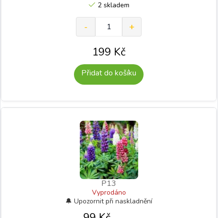
2 skladem
199
Kč
Přidat do košíku
P13
Vyprodáno
99
Kč