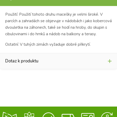
Použití: Použití tohoto druhu macešky je velmi široké. V
parcích a zahradách se objevuje v nádobách i jako kobercová
dvouletka na záhonech, také se hodí na hroby, do skupin s
cibulovinami i do hrnků a nádob na balkony a terasy.
Ostatní: V tuhých zimách vyžaduje dobré přikrytí.
Dotaz k produktu
Jméno
*
Křestní jméno
Příjmení
E-mail
*