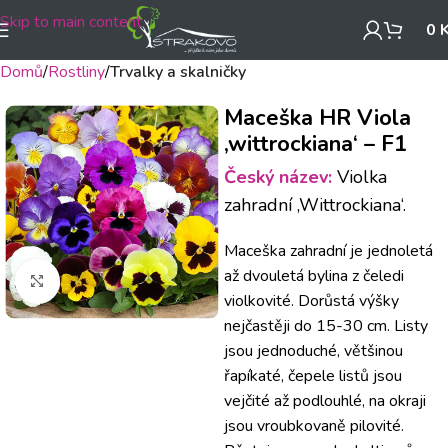
Skip to main content
0
Domů
Rostliny
Trvalky a skalničky
Maceška HR Viola
‚wittrockiana‘ – F1
Český název:
Violka
zahradní ‚Wittrockiana‘.
Maceška zahradní je jednoletá
až dvouletá bylina z čeledi
Klikněte pro zvětšení
violkovité. Dorůstá výšky
nejčastěji do 15-30 cm. Listy
jsou jednoduché, většinou
řapíkaté, čepele listů jsou
vejčité až podlouhlé, na okraji
jsou vroubkovaně pilovité.