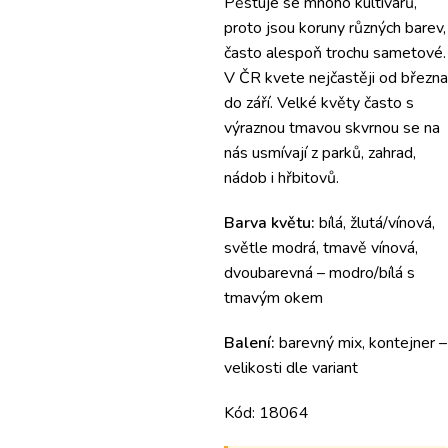
Pěstuje se mnoho kultivarů,
proto jsou koruny různých barev,
často alespoň trochu sametové.
V ČR kvete nejčastěji od března
do září. Velké květy často s
výraznou tmavou skvrnou se na
nás usmívají z parků, zahrad,
nádob i hřbitovů.
Barva květu:
bílá, žlutá/vínová,
světle modrá, tmavě vínová,
dvoubarevná – modro/bílá s
tmavým okem
Balení:
barevný mix, kontejner –
velikosti dle variant
Kód: 18064