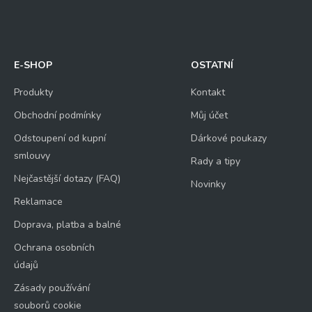
E-SHOP
OSTATNÍ
Odeslat
Produkty
Kontakt
Obchodní podmínky
Můj účet
Odstoupení od kupní
Dárkové poukazy
smlouvy
Rady a tipy
Nejčastější dotazy (FAQ)
Novinky
Reklamace
Doprava, platba a balné
Ochrana osobních
údajů
Zásady používání
souborů cookie