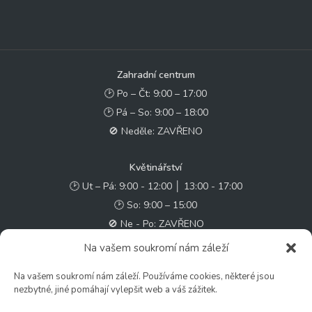
Zahradní centrum
🕑 Po – Čt: 9:00 – 17:00
🕑 Pá – So: 9:00 – 18:00
🚫 Neděle: ZAVŘENO
Květinářství
🕑 Ut – Pá: 9:00 - 12:00 │ 13:00 - 17:00
🕑 So: 9:00 – 15:00
🚫 Ne - Po: ZAVŘENO
Na vašem soukromí nám záleží
Rychlý kontakt:
Na vašem soukromí nám záleží. Používáme cookies, některé jsou
✉️ e-shop@zcstrakovo.cz
nezbytné, jiné pomáhají vylepšit web a váš zážitek.