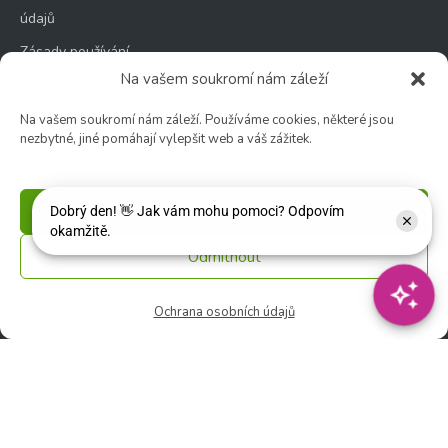
údajů
Zásady používání
souborů cookie
Na vašem soukromí nám záleží
Na vašem soukromí nám záleží. Používáme cookies, některé jsou
nezbytné, jiné pomáhají vylepšit web a váš zážitek.
Zahradní centrum
Příjmout
🕑 Po – Čt: 9:00 – 17:00
🕑 Pá – So: 9:00 – 18:00
Odmítnout
🚫 Neděle: ZAVŘENO
Ochrana osobních údajů
Květinářství
🕑 Ut – Pá: 9:00 - 12:00 │ 13:00 - 17:00
🕑 So: 9:00 – 15:00
🚫 Ne - Po: ZAVŘENO