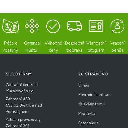
Péče o
Garance
Výhodné
Bezpečná
Věrnostní
Vrácení
rostliny
růstu
ceny
doprava
program
peněz
SÍDLO FIRMY
ZC STRAKOVO
Zahradní centrum
O nás
"Strakovo" s.r.o
Zahradní centrum
Zahradní 459
🌸 Květinářství
593 01 Bystřice nad
Pernštejnem
Poptávka
Adresa provozovny:
Fotogalerie
Zahradní 291