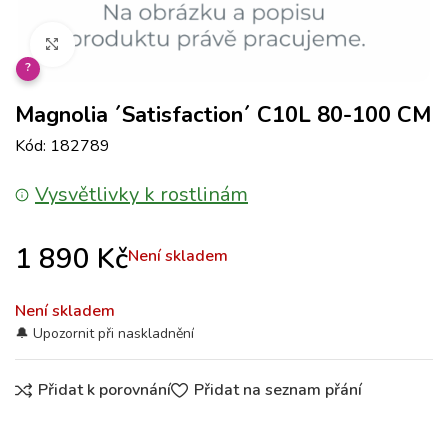
Klikněte pro zvětšení
?
Magnolia ´Satisfaction´ C10L 80-100 CM
Kód: 182789
Vysvětlivky k rostlinám
1 890
Kč
Není skladem
Není skladem
Přidat k porovnání
Přidat na seznam přání