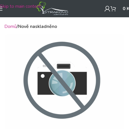
Skip to main content
0
Domů
Nově naskladněno