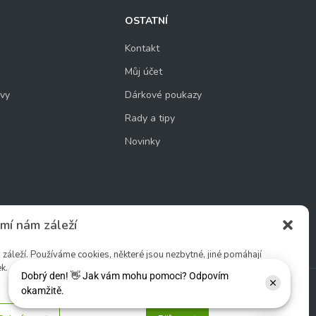
OSTATNÍ
Kontakt
Můj účet
uvy
Dárkové poukazy
Rady a tipy
Novinky
cookie
mí nám záleží
áleží. Používáme cookies, některé jsou nezbytné, jiné pomáhají
k.
Sledujte nás: