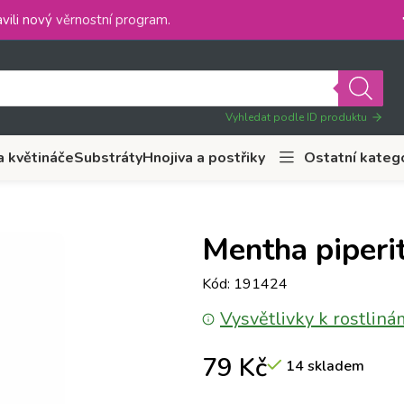
vili nový
věrnostní program
.
Vyhledat podle ID produktu
a květináče
Substráty
Hnojiva a postřiky
Ostatní kateg
Mentha piperi
Kód: 191424
Vysvětlivky k rostliná
79
Kč
14 skladem