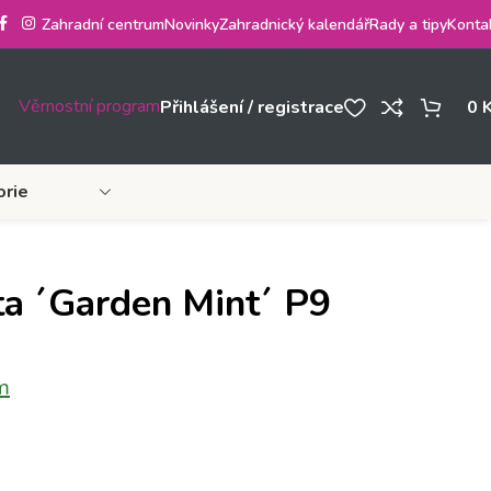
Zahradní centrum
Novinky
Zahradnický kalendář
Rady a tipy
Konta
Věrnostní program
Přihlášení / registrace
0
orie
ta ´Garden Mint´ P9
m