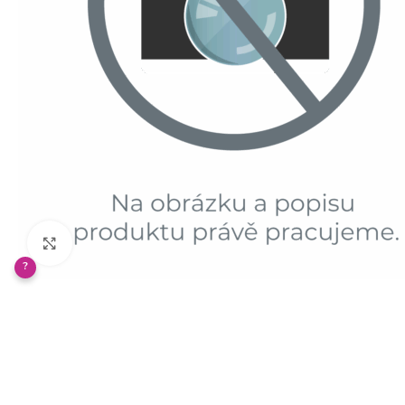
Klikněte pro zvětšení
?