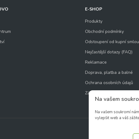
OVO
E-SHOP
Produkty
ntrum
Obchodní podmínky
tví
Odstoupení od kupní smlo
Nejčastější dotazy (FAQ)
Reklamace
Doprava, platba a balné
Ochrana osobních údajů
Zásady používání souborů 
Na vašem soukro
Na vašem soukromí nám z
vylepšit web a váš zážite