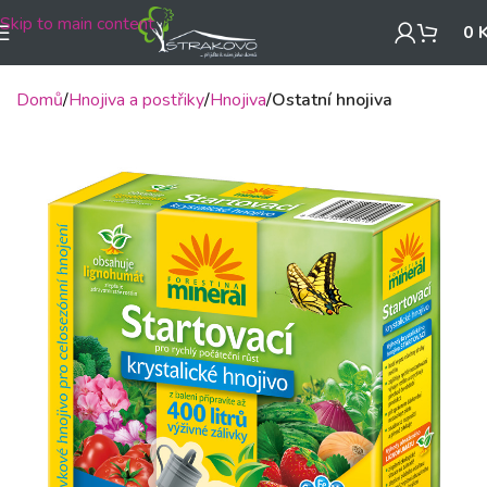
Skip to main content
0
Domů
Hnojiva a postřiky
Hnojiva
Ostatní hnojiva