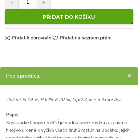
PŘIDAT DO KOŠÍKU
Přidat k porovnání
Přidat na seznam přání
Popis produktu
složení: N 19 %, P 6 %, K 20 %, MgO 3 % + mikroprvky
Popis:
Krystalické hnojivo JARNÍ je vodou beze zbytku rozpustné
hnojivo určené k výživě všech druhů rostlin na počátku jejich
vegetačního cyklu. Vyváženým složením hlavních živin a