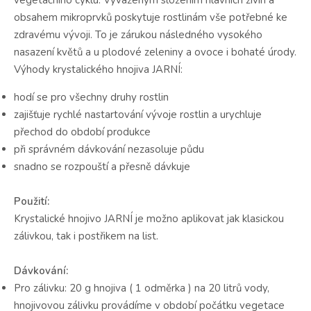
obsahem mikroprvků poskytuje rostlinám vše potřebné ke
zdravému vývoji. To je zárukou následného vysokého
nasazení květů a u plodové zeleniny a ovoce i bohaté úrody.
Výhody krystalického hnojiva JARNÍ:
hodí se pro všechny druhy rostlin
zajišťuje rychlé nastartování vývoje rostlin a urychluje
přechod do období produkce
při správném dávkování nezasoluje půdu
snadno se rozpouští a přesně dávkuje
Použití:
Krystalické hnojivo JARNÍ je možno aplikovat jak klasickou
zálivkou, tak i postřikem na list.
Dávkování:
Pro zálivku: 20 g hnojiva ( 1 odměrka ) na 20 litrů vody,
hnojivovou zálivku provádíme v období počátku vegetace