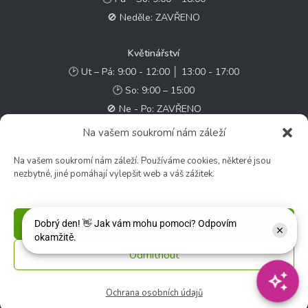
🚫 Neděle: ZAVŘENO
Květinářství
🕑 Ut – Pá: 9:00 - 12:00 │ 13:00 - 17:00
🕑 So: 9:00 – 15:00
🚫 Ne - Po: ZAVŘENO
Na vašem soukromí nám záleží
Rychlý kontakt:
Na vašem soukromí nám záleží. Používáme cookies, některé jsou
✉️ e-shop@zcstrakovo.cz
nezbytné, jiné pomáhají vylepšit web a váš zážitek.
Sledujte nás:
Příjmout
Odmítnout
© 2026 Zahradní centrum "Strakovo" s.r.o. – Všechna práva vyhrazena. |
Vytvořilo
inetio s. r. o.
Ochrana osobních údajů