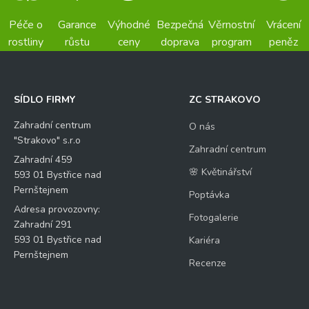
Péče o
Garance
Výhodné
Bezpečná
Věrnostní
Vrácení
rostliny
růstu
ceny
doprava
program
peněz
SÍDLO FIRMY
ZC STRAKOVO
Zahradní centrum
O nás
"Strakovo" s.r.o
Zahradní centrum
Zahradní 459
🌸 Květinářství
593 01 Bystřice nad
Pernštejnem
Poptávka
Adresa provozovny:
Fotogalerie
Zahradní 291
593 01 Bystřice nad
Kariéra
Pernštejnem
Recenze