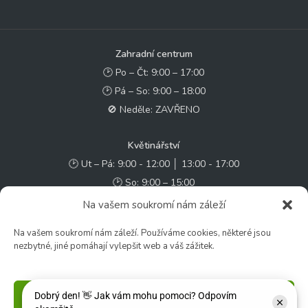
Zahradní centrum
🕑 Po – Čt: 9:00 – 17:00
🕑 Pá – So: 9:00 – 18:00
🚫 Neděle: ZAVŘENO
Květinářství
🕑 Ut – Pá: 9:00 - 12:00 │ 13:00 - 17:00
🕑 So: 9:00 – 15:00
🚫 Ne - Po: ZAVŘENO
Na vašem soukromí nám záleží
Na vašem soukromí nám záleží. Používáme cookies, některé jsou
Rychlý kontakt:
nezbytné, jiné pomáhají vylepšit web a váš zážitek.
✉️ e-shop@zcstrakovo.cz
Sledujte nás:
Příjmout