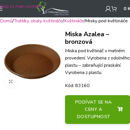
Skip to main content
0
Domů
Truhlíky, obaly, květináče
Květináče
Misky pod květináče
Miska Azalea –
bronzová
Miska pod květináč v matném
provedení. Vyrobena z odolného
plastu – zabraňující praskání.
Vyrobena z plastu.
Klikněte pro zvětšení
Kód: 83160
PODÍVAT SE NA
CENY A
DOSTUPNOST