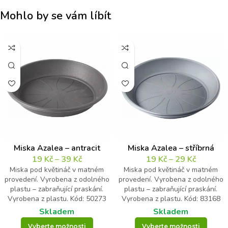
Mohlo by se vám líbít
Miska Azalea – antracit
Miska Azalea – stříbrná
19
Kč
–
39
Kč
19
Kč
–
29
Kč
Miska pod květináč v matném
Miska pod květináč v matném
provedení. Vyrobena z odolného
provedení. Vyrobena z odolného
plastu – zabraňující praskání.
plastu – zabraňující praskání.
Vyrobena z plastu. Kód: 50273
Vyrobena z plastu. Kód: 83168
Skladem
Skladem
Vyberte možnosti
Vyberte možnosti