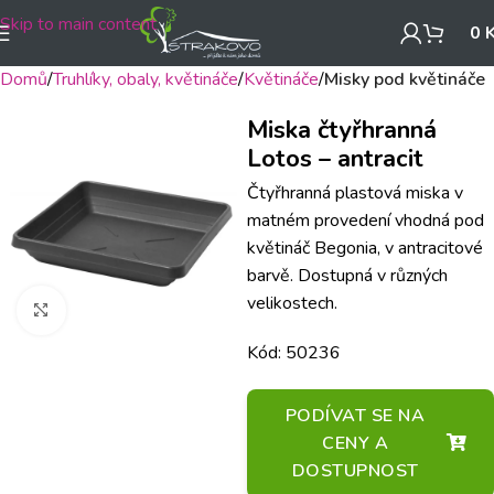
Skip to main content
0
Domů
Truhlíky, obaly, květináče
Květináče
Misky pod květináče
Miska čtyřhranná
Lotos – antracit
Čtyřhranná plastová miska v
matném provedení vhodná pod
květináč Begonia, v antracitové
barvě. Dostupná v různých
velikostech.
Klikněte pro zvětšení
Kód: 50236
PODÍVAT SE NA
CENY A
DOSTUPNOST