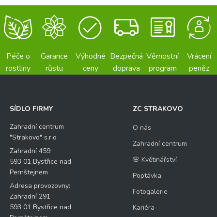
Péče o
Garance
Výhodné
Bezpečná
Věrnostní
Vrácení
rostliny
růstu
ceny
doprava
program
peněz
SÍDLO FIRMY
ZC STRAKOVO
Zahradní centrum
O nás
"Strakovo" s.r.o
Zahradní centrum
Zahradní 459
🌸 Květinářství
593 01 Bystřice nad
Pernštejnem
Poptávka
Adresa provozovny:
Fotogalerie
Zahradní 291
593 01 Bystřice nad
Kariéra