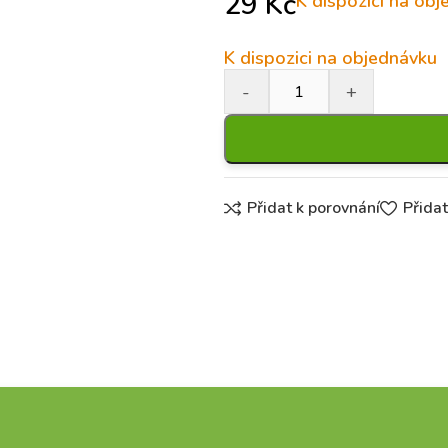
29
Kč
K dispozici na ob
K dispozici na objednávku
Přidat k porovnání
Přida