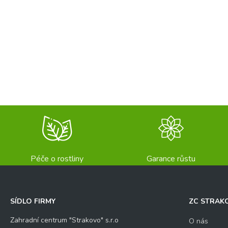
Péče o rostliny
Garance růstu
SÍDLO FIRMY
ZC STRAK
Zahradní centrum "Strakovo" s.r.o
O nás