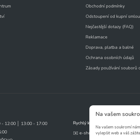
ntrum
Obchodní podmínky
tví
Odstoupení od kupní smlo
Nejčastější dotazy (FAQ)
Reklamace
Doprava, platba a balné
Ochrana osobních údajů
Zásady používání souborů 
Na vašem soukro
Rychlý kontakt:
0 - 12:00 │ 13:00 - 17:00
Na vašem soukromí nám z
5:00
✉️ e-shop@zcstrakovo.cz
vylepšit web a váš zážite