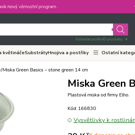
vili nový
věrnostní program
.
Vyhledat podle ID produktu
a květináče
Substráty
Hnojiva a postřiky
Ostatní kateg
e
Miska Green Basics – stone green 14 cm
Miska Green B
Plastová miska od firmy Elho.
Kód: 166830
Vysvětlivky k rostliná