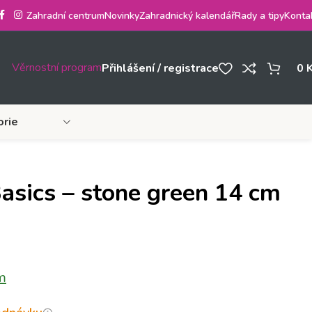
Zahradní centrum
Novinky
Zahradnický kalendář
Rady a tipy
Konta
Věrnostní program
Přihlášení / registrace
0
orie
asics – stone green 14 cm
m