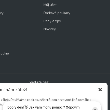
Můj účet
uvy
Dárkové poukazy
Rady a tipy
Novinky
cookie
Sledujte nás:
mí nám záleží
áleží. Používáme cookies, některé jsou nezbytné, jiné pomáhají
k.