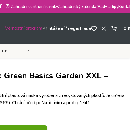
Zahradní centrum
Novinky
Zahradnický kalendář
Rady a tipy
Konta
Věrnostní program
Přihlášení / registrace
0
orie
k Green Basics Garden XXL –
itní plastová miska vyrobena z recyklovaných plastů. Je určena
8). Chrání před poškrábáním a proti přelití.