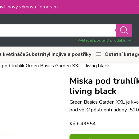
vili nový
věrnostní program
.
Vyhledat podle ID produktu
a květináče
Substráty
Hnojiva a postřiky
Ostatní kateg
 pod truhlík Green Basics Garden XXL – living black
Miska pod truhlí
living black
Green Basics Garden XXL je kval
pod větší pěstební nádoby (52096
Kód: 49554