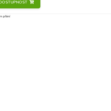
A DOSTUPNOST
m přání