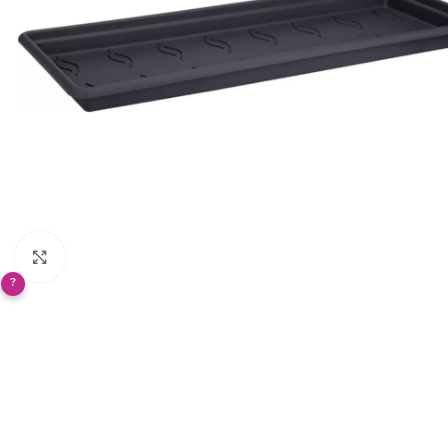
Klikněte pro zvětšení
?