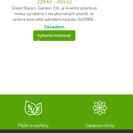
229
Kč
–
459
Kč
Green Basics Garden XXL je kvalitní plastová
miska vyrobena z recyklovaných plastů. Je
určena pod větší pěstební nádoby (520969...
Skladem
Vyberte možnosti
Péče o rostliny
Garance růstu