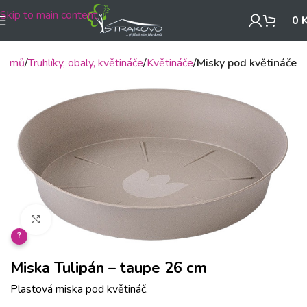
Skip to main content
0
Domů
Truhlíky, obaly, květináče
Květináče
Misky pod květináče
Klikněte pro zvětšení
?
Miska Tulipán – taupe 26 cm
Plastová miska pod květináč.