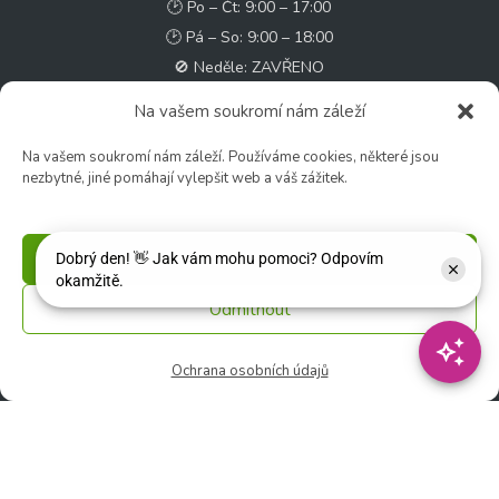
🕑 Po – Čt: 9:00 – 17:00
🕑 Pá – So: 9:00 – 18:00
🚫 Neděle: ZAVŘENO
Na vašem soukromí nám záleží
Květinářství
🕑 Ut – Pá: 9:00 - 12:00 │ 13:00 - 17:00
Na vašem soukromí nám záleží. Používáme cookies, některé jsou
nezbytné, jiné pomáhají vylepšit web a váš zážitek.
🕑 So: 9:00 – 15:00
🚫 Ne - Po: ZAVŘENO
Příjmout
Rychlý kontakt:
Odmítnout
✉️ e-shop@zcstrakovo.cz
Sledujte nás:
Ochrana osobních údajů
© 2026 Zahradní centrum "Strakovo" s.r.o. – Všechna práva vyhrazena. |