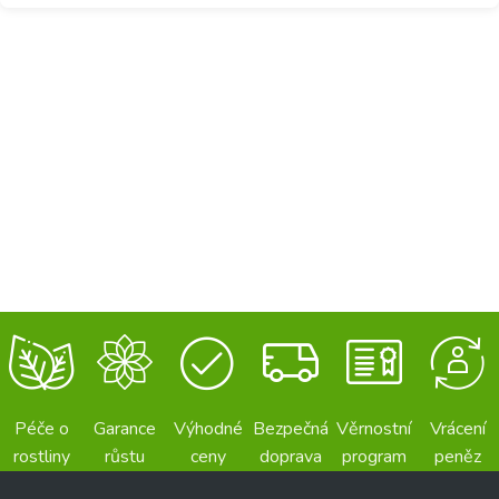
Péče o
Garance
Výhodné
Bezpečná
Věrnostní
Vrácení
rostliny
růstu
ceny
doprava
program
peněz