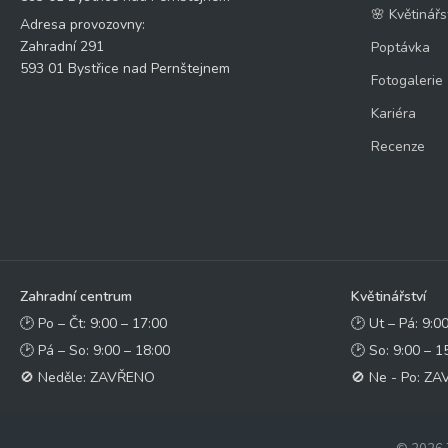
🌸 Květinářs
Adresa provozovny:
Zahradní 291
Poptávka
593 01 Bystřice nad Pernštejnem
Fotogalerie
Kariéra
Recenze
Zahradní centrum
Květinářství
🕑 Po – Čt: 9:00 – 17:00
🕑 Ut – Pá: 9:0
🕑 Pá – So: 9:00 – 18:00
🕑 So: 9:00 – 1
🚫 Neděle: ZAVŘENO
🚫 Ne - Po: Z