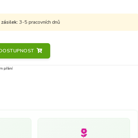
zásilek:
3-5 pracovních dnů
A DOSTUPNOST
m přání