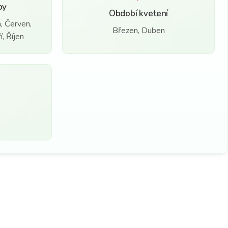
by
Období kvetení
, Červen,
Březen, Duben
, Říjen