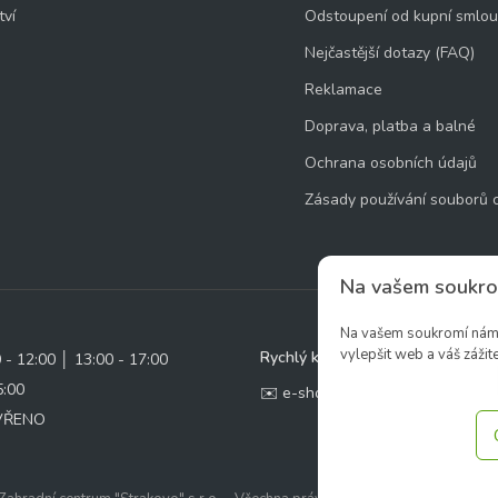
tví
Odstoupení od kupní smlo
Nejčastější dotazy (FAQ)
Reklamace
Doprava, platba a balné
Ochrana osobních údajů
Zásady používání souborů 
Na vašem soukro
Na vašem soukromí nám z
vylepšit web a váš zážite
Rychlý kontakt:
0 - 12:00 │ 13:00 - 17:00
5:00
✉️ e-shop@zcstrakovo.cz
AVŘENO