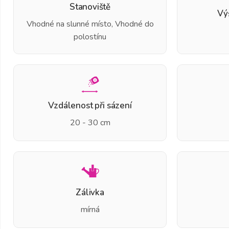
Stanoviště
Vý
Vhodné na slunné místo, Vhodné do
polostínu
Vzdálenost při sázení
20 - 30 cm
Zálivka
mírná