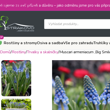
Skip to main content
ěkujeme za vaši přízeň a důvěru – jako odměnu jsme pro vás připra
OP
Rostliny a stromy
Osiva a sadba
Vše pro zahradu
Truhlíky 
Domů
Rostliny
Trvalky a skalničky
Muscari armeniacum ‚Big Smil