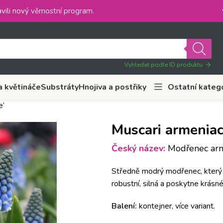
vili nový
věrnostní program
.
Vyhledat podle ID produktu
a květináče
Substráty
Hnojiva a postřiky
Ostatní kateg
e‘
Muscari armeniac
Český název:
Modřenec armé
Středně modrý modřenec, který b
robustní, silná a poskytne krásn
Balení:
kontejner, více variant.