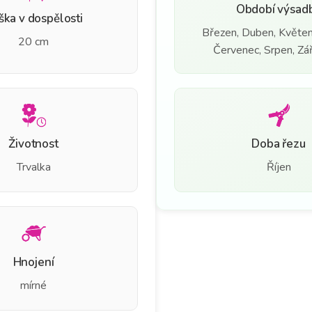
Období výsad
ška v dospělosti
Březen, Duben, Květen
20 cm
Červenec, Srpen, Září
Životnost
Doba řezu
Trvalka
Říjen
Hnojení
mírné