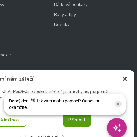
uvy
Dárkové poukazy
Rady a tipy
Novinky
cookie
mí nám záleží
áleží. Používáme cookies, některé jsou nezbytné, jiné pomáhají
k.
Sledujte nás:
Odmítnout
Příjmout
Ochrana osobních údajů