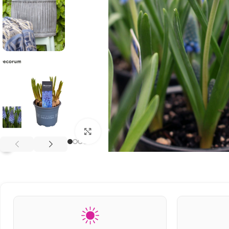
Klikněte pro zvětšení
?