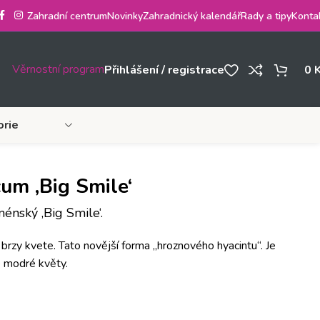
Zahradní centrum
Novinky
Zahradnický kalendář
Rady a tipy
Konta
Věrnostní program
Přihlášení / registrace
0
orie
um ‚Big Smile‘
nský ‚Big Smile‘.
rzy kvete. Tato novější forma „hroznového hyacintu“. Je
é modré květy.