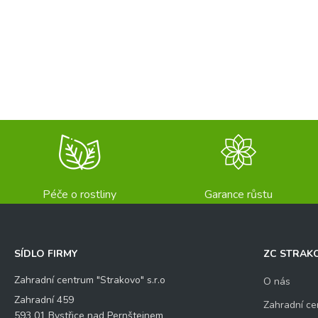
Péče o rostliny
Garance růstu
SÍDLO FIRMY
ZC STRAK
Zahradní centrum "Strakovo" s.r.o
O nás
Zahradní 459
Zahradní ce
593 01 Bystřice nad Pernštejnem