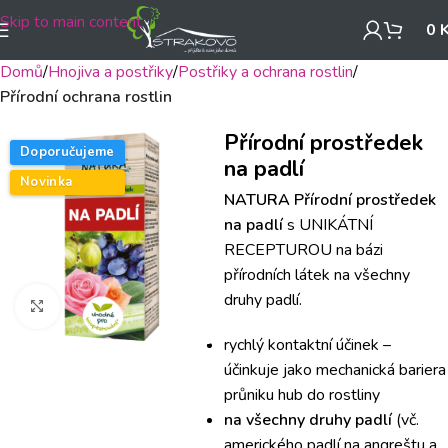
Skip to main content
0
Domů
Hnojiva a postřiky
Postřiky a ochrana rostlin
Přírodní ochrana rostlin
Přírodní prostředek
Doporučujeme
na padlí
Novinka
NATURA Přírodní prostředek
na padlí
s UNIKÁTNÍ
RECEPTUROU na bázi
přírodních látek na všechny
druhy padlí.
Klikněte pro zvětšení
rychlý kontaktní účinek –
účinkuje jako mechanická bariera
průniku hub do rostliny
na všechny druhy padlí
(vč.
amerického padlí na angreštu a