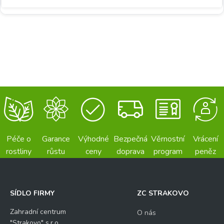
Péče o
Garance
Výhodné
Bezpečná
Věrnostní
Vrácení
rostliny
růstu
ceny
doprava
program
peněz
SÍDLO FIRMY
ZC STRAKOVO
Zahradní centrum
O nás
"Strakovo" s.r.o