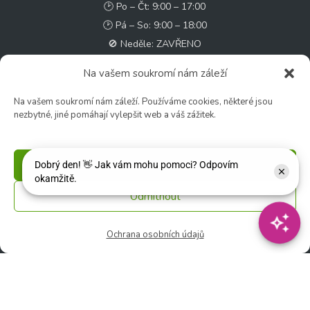
🕑 Po – Čt: 9:00 – 17:00
🕑 Pá – So: 9:00 – 18:00
🚫 Neděle: ZAVŘENO
Na vašem soukromí nám záleží
Květinářství
🕑 Ut – Pá: 9:00 - 12:00 │ 13:00 - 17:00
Na vašem soukromí nám záleží. Používáme cookies, některé jsou
nezbytné, jiné pomáhají vylepšit web a váš zážitek.
🕑 So: 9:00 – 15:00
🚫 Ne - Po: ZAVŘENO
Příjmout
Rychlý kontakt:
✉️ e-shop@zcstrakovo.cz
Odmítnout
Sledujte nás:
Ochrana osobních údajů