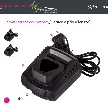
Skip to main content
0
Domů
Zahradnické potřeby
Hadice a příslušenství
Klikněte pro zvětšení
?