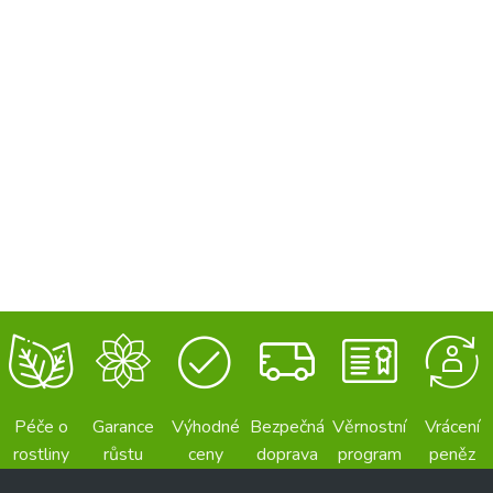
Péče o
Garance
Výhodné
Bezpečná
Věrnostní
Vrácení
rostliny
růstu
ceny
doprava
program
peněz