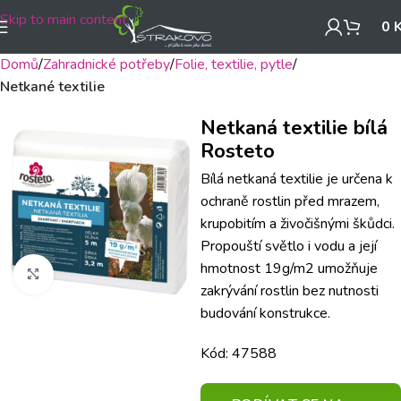
Skip to main content
0
Domů
Zahradnické potřeby
Folie, textilie, pytle
Netkané textilie
Netkaná textilie bílá
Rosteto
Bílá netkaná textilie je určena k
ochraně rostlin před mrazem,
krupobitím a živočišnými škůdci.
Propouští světlo i vodu a její
hmotnost 19g/m2 umožňuje
Klikněte pro zvětšení
zakrývání rostlin bez nutnosti
budování konstrukce.
Kód: 47588