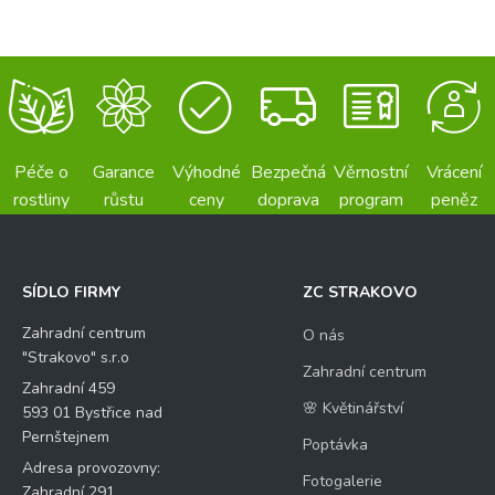
Péče o
Garance
Výhodné
Bezpečná
Věrnostní
Vrácení
rostliny
růstu
ceny
doprava
program
peněz
SÍDLO FIRMY
ZC STRAKOVO
Zahradní centrum
O nás
"Strakovo" s.r.o
Zahradní centrum
Zahradní 459
🌸 Květinářství
593 01 Bystřice nad
Pernštejnem
Poptávka
Adresa provozovny:
Fotogalerie
Zahradní 291