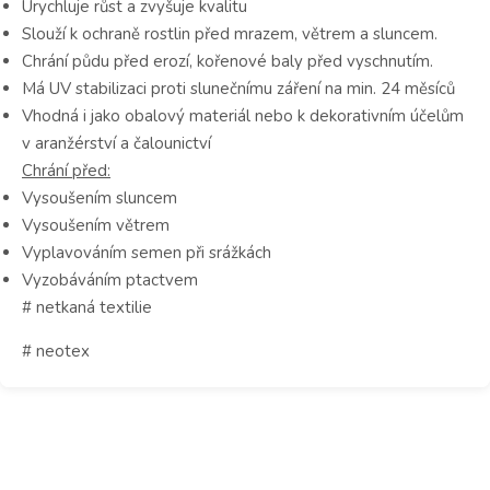
Urychluje růst a zvyšuje kvalitu
Slouží k ochraně rostlin před mrazem, větrem a sluncem.
Chrání půdu před erozí, kořenové baly před vyschnutím.
Má UV stabilizaci proti slunečnímu záření na min. 24 měsíců
Vhodná i jako obalový materiál nebo k dekorativním účelům
v aranžérství a čalounictví
Chrání před:
Vysoušením sluncem
Vysoušením větrem
Vyplavováním semen při srážkách
Vyzobáváním ptactvem
# netkaná textilie
# neotex