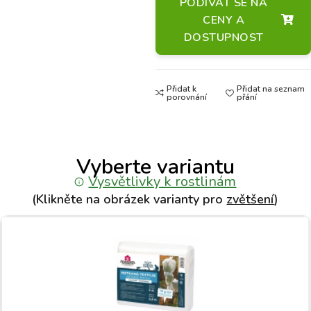
PODÍVAT SE NA
CENY A
DOSTUPNOST
Přidat k
Přidat na seznam
porovnání
přání
Vyberte variantu
Vysvětlivky k rostlinám
(Klikněte na obrázek varianty pro
zvětšení
)