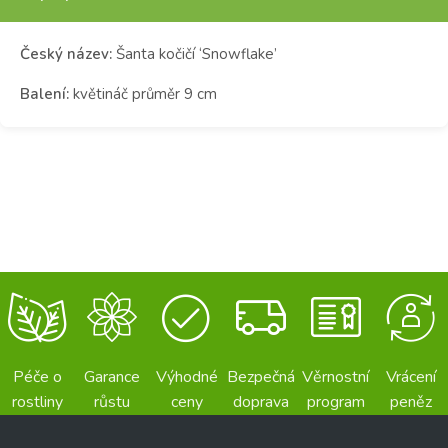
Český název:
Šanta kočičí ‘Snowflake’
Balení:
květináč průměr 9 cm
Péče o
Garance
Výhodné
Bezpečná
Věrnostní
Vrácení
rostliny
růstu
ceny
doprava
program
peněz