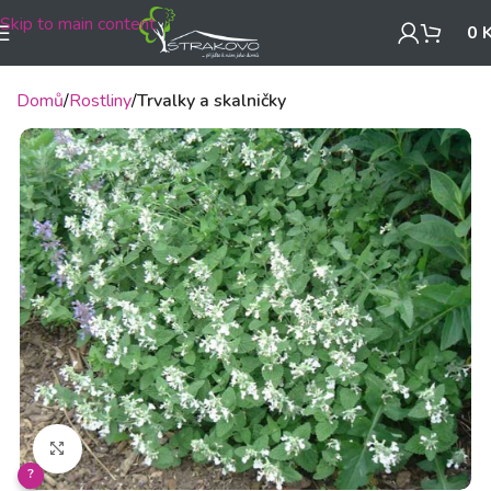
Skip to main content
0
Domů
Rostliny
Trvalky a skalničky
Klikněte pro zvětšení
?