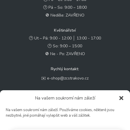
🕑 Pá – So: 9:00 – 18:00
🚫 Neděle: ZAVŘENO
Květinářství
🕑 Ut – Pá: 9:00 - 12:00 │ 13:00 - 17:00
🕑 So: 9:00 – 15:00
🚫 Ne - Po: ZAVŘENO
Rychlý kontakt:
✉️ e-shop@zcstrakovo.cz
Sledujte nás:
Na vašem soukromí nám záleží
Na vašem soukromí nám záleží. Používáme cookies, některé jsou
nezbytné, jiné pomáhají vylepšit web a váš zážitek.