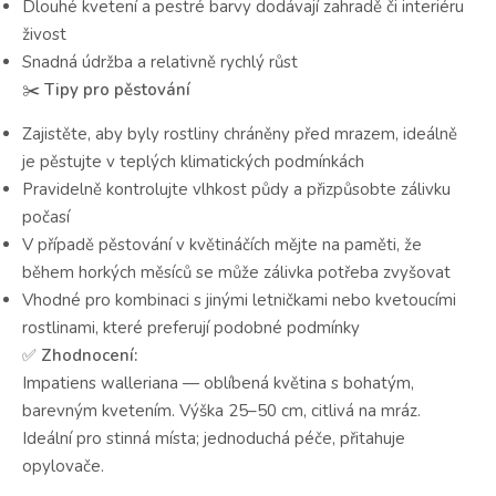
Dlouhé kvetení a pestré barvy dodávají zahradě či interiéru
živost
Snadná údržba a relativně rychlý růst
✂️
Tipy pro pěstování
Zajistěte, aby byly rostliny chráněny před mrazem, ideálně
je pěstujte v teplých klimatických podmínkách
Pravidelně kontrolujte vlhkost půdy a přizpůsobte zálivku
počasí
V případě pěstování v květináčích mějte na paměti, že
během horkých měsíců se může zálivka potřeba zvyšovat
Vhodné pro kombinaci s jinými letničkami nebo kvetoucími
rostlinami, které preferují podobné podmínky
✅
Zhodnocení:
Impatiens walleriana — oblíbená květina s bohatým,
barevným kvetením. Výška 25–50 cm, citlivá na mráz.
Ideální pro stinná místa; jednoduchá péče, přitahuje
opylovače.