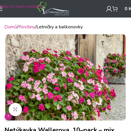
Skip to main content
0
Domů
Rostliny
Letničky a balkonovky
Klikněte pro zvětšení
?
Netýkavka Wallerova, 10–pack – mix