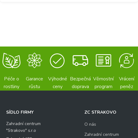
Péče o
Garance
Výhodné
Bezpečná
Věrnostní
Vrácení
rostliny
růstu
ceny
doprava
program
peněz
SÍDLO FIRMY
ZC STRAKOVO
Zahradní centrum
O nás
"Strakovo" s.r.o
Zahradní centrum