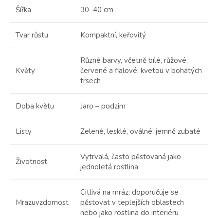
Šířka
30–40 cm
Tvar růstu
Kompaktní, keřovitý
Různé barvy, včetně bílé, růžové,
Květy
červené a fialové, kvetou v bohatých
trsech
Doba květu
Jaro – podzim
Listy
Zelené, lesklé, oválné, jemně zubaté
Vytrvalá, často pěstovaná jako
Životnost
jednoletá rostlina
Citlivá na mráz; doporučuje se
Mrazuvzdornost
pěstovat v teplejších oblastech
nebo jako rostlina do interiéru