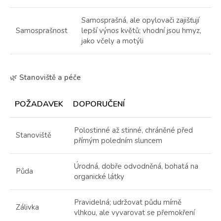
Samosprašná, ale opylovači zajišťují
Samosprašnost
lepší výnos květů; vhodní jsou hmyz,
jako včely a motýli
🌿
Stanoviště a péče
POŽADAVEK
DOPORUČENÍ
Polostinné až stinné, chráněné před
Stanoviště
přímým poledním sluncem
Úrodná, dobře odvodněná, bohatá na
Půda
organické látky
Pravidelná; udržovat půdu mírně
Zálivka
vlhkou, ale vyvarovat se přemokření