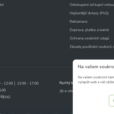
tví
Odstoupení od kupní smlo
Nejčastější dotazy (FAQ)
Reklamace
Doprava, platba a balné
Ochrana osobních údajů
Zásady používání souborů 
Na vašem soukro
Na vašem soukromí nám z
vylepšit web a váš zážite
Rychlý kontakt:
0 - 12:00 │ 13:00 - 17:00
5:00
✉️ e-shop@zcstrakovo.cz
AVŘENO