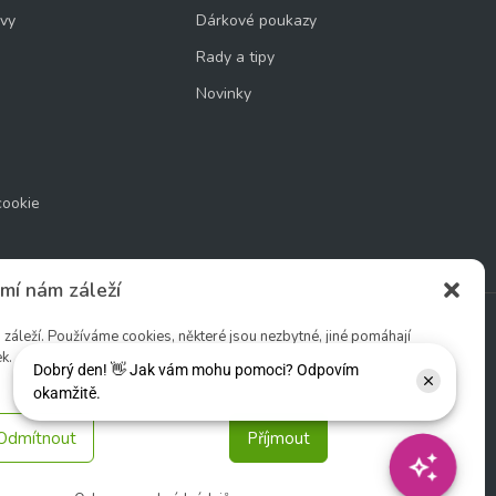
uvy
Dárkové poukazy
Rady a tipy
Novinky
cookie
mí nám záleží
áleží. Používáme cookies, některé jsou nezbytné, jiné pomáhají
k.
Sledujte nás:
Odmítnout
Příjmout